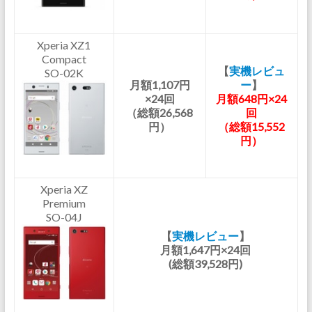
Xperia XZ1
Compact
【
実機レビュ
SO-02K
月額1,107円
ー
】
×24回
月額648円×24
（総額26,568
回
円）
（総額15,552
円）
Xperia XZ
Premium
SO-04J
【
実機レビュー
】
月額1,647円×24回
(総額39,528円)