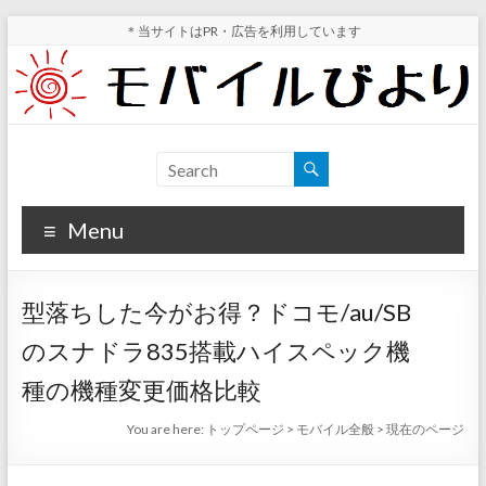
Skip
＊当サイトはPR・広告を利用しています
to
content
モ
スマ
ホ実
バ
機レ
Menu
イ
ビュ
ー・
ル
スマ
型落ちした今がお得？ドコモ/au/SB
ホ値
び
下げ
のスナドラ835搭載ハイスペック機
よ
情報
種の機種変更価格比較
が分
り
かる
You are here:
トップページ
>
モバイル全般
>
現在のページ
サイ
ト