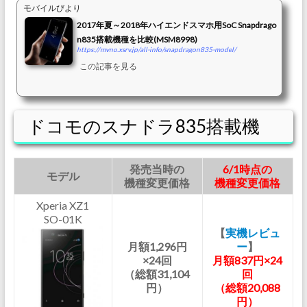
モバイルびより
2017年夏～2018年ハイエンドスマホ用SoC Snapdrago
n835搭載機種を比較(MSM8998)
https://mvno.xsrv.jp/all-info/snapdragon835-model/
この記事を見る
ドコモのスナドラ835搭載機
発売当時の
6/1時点の
モデル
機種変更価格
機種変更価格
Xperia XZ1
SO-01K
【
実機レビュ
月額1,296円
ー
】
×24回
月額837円×24
（総額31,104
回
円）
（総額20,088
円）