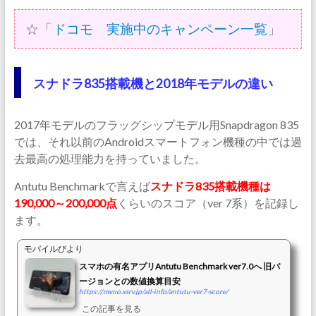
☆「
ドコモ 実施中のキャンペーン一覧
」
スナドラ835搭載機と2018年モデルの違い
2017年モデルのフラッグシップモデル用Snapdragon 835
では、それ以前のAndroidスマートフォン機種の中では過
去最高の処理能力を持っていました。
Antutu Benchmarkで言えば
スナドラ835搭載機種は
190,000～200,000点
くらいのスコア（ver 7系）を記録し
ます。
モバイルびより
スマホの有名アプリAntutu Benchmark ver7.0へ 旧バ
ージョンとの数値換算目安
https://mvno.xsrv.jp/all-info/antutu-ver7-score/
この記事を見る