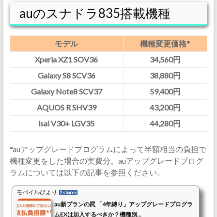
auのスナドラ835搭載機種
モデル
機種変更価格*
Xperia XZ1 SOV36
34,560円
Galaxy S8 SCV36
38,880円
Galaxy Note8 SCV37
59,400円
AQUOS R SHV39
43,200円
isai V30+ LGV35
44,280円
*auアップグレードプログラムによって半額相当の負担で
機種変更をした場合の実費分。auアップグレードプログ
ラムについては以下の記事を参照ください。
モバイルびより
2 shares
au新プランの罠 「4年縛り」アップグレードプログラ
ムEXは加入するべきか？機種別...