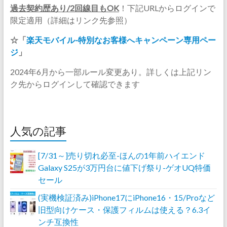
過去契約歴あり/2回線目もOK
！下記URLからログインで
限定適用（詳細はリンク先参照）
☆「
楽天モバイル-特別なお客様へキャンペーン専用ペー
ジ
」
2024年6月から一部ルール変更あり。詳しくは上記リン
ク先からログインして確認できます
人気の記事
[7/31～]売り切れ必至-ほんの1年前ハイエンド
Galaxy S25が3万円台に値下げ祭り-ゲオUQ特価
セール
(実機検証済み)iPhone17にiPhone16・15/Proなど
旧型向けケース・保護フィルムは使える？6.3イ
ンチ互換性