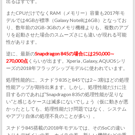
出るはずです。
またCPUだけでなくRAM（メモリー）容量も2017年モ
デルでは4GBが標準（Galaxy Note8は6GB）となってお
り、数年前の2GB-3GBのメモリ機種よりも、複数のアプ
リを起動させた場合のスムーズさにも違いが現れる可能
性があります。
逆に、最新の
Snapdragon 845の場合には250,000～
270,000点
くらいが出ます。Xperia , Galaxy, AQUOSシリ
ーズの2018年フラッグシップモデルに使われています。
処理性能的に、スナドラ835と845では2～3割ほどの処理
性能アップが期待出来ます。しかし、処理性能だけに注
目するのであれば”Snapdragon 835の処理性能が足りな
い”と感じるケースは滅多にないでしょう（仮に動きが悪
かったとしても、処理性能だけ問題ではなく、システム
やアプリ自体の処理不良のことが多い）。
スナドラ845搭載の2018年モデルでは、そのSoCの違い
よりもデザインの差、カメラの差、新しい機能などの重