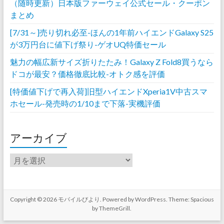
（随時更新）日本版ファーウェイ公式セール・クーポン
まとめ
[7/31～]売り切れ必至-ほんの1年前ハイエンドGalaxy S25
が3万円台に値下げ祭り-ゲオUQ特価セール
魅力の幅広新サイズ折りたたみ！Galaxy Z Fold8買うなら
ドコが最安？価格徹底比較-オトク感を評価
[特価値下げで再入荷]旧型ハイエンドXperia1V中古スマ
ホセール-発売時の1/10まで下落-実機評価
アーカイブ
ア
ー
カ
イ
ブ
Copyright © 2026
モバイルびより
. Powered by
WordPress
. Theme: Spacious
by
ThemeGrill
.