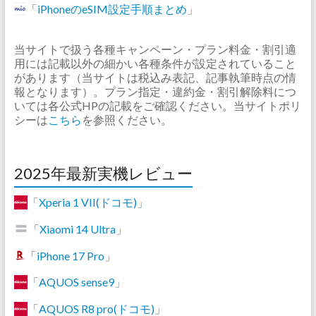
「
iPhoneのeSIM設定手順まとめ
」
当サイトで扱う各種キャンペーン・プラン料金・割引適
用には記載以外の細かい各種条件が設定されていること
があります（当サイトは税込み表記、記事執筆時点の情
報となります）。プラン指定・違約金・割引解除料につ
いては各公式HPの記載をご確認ください。当サイトポリ
シーは
こちら
を参照ください。
2025年最新実機レビュー
「
Xperia 1 VII(ドコモ)
」
「
Xiaomi 14 Ultra
」
「
iPhone 17 Pro
」
「
AQUOS sense9
」
「
AQUOS R8 pro(ドコモ)
」