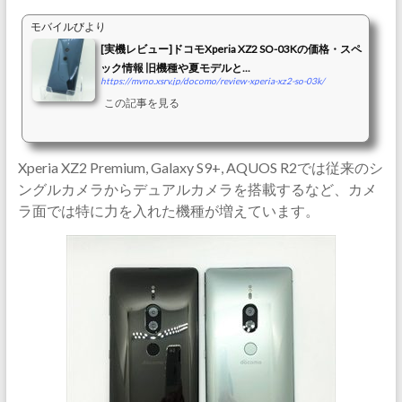
モバイルびより
[実機レビュー]ドコモXperia XZ2 SO-03Kの価格・スペ
ック情報 旧機種や夏モデルと...
https://mvno.xsrv.jp/docomo/review-xperia-xz2-so-03k/
この記事を見る
Xperia XZ2 Premium, Galaxy S9+, AQUOS R2では従来のシ
ングルカメラからデュアルカメラを搭載するなど、カメ
ラ面では特に力を入れた機種が増えています。