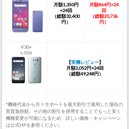
月額1,350円
月額864円×24
×24回
回
（総額32,400
（総額20,736
円）
円）
V30+
L-01K
【
実機レビュー
】
月額2,052円×24回
（総額49,248円）
*機種代金から月々サポートを最大割引で適用した場合の
実質負担額。その他の割引を併用することでもっと安く
機種変更が可能になるため、詳しい価格・キャンペーン
は公式HPを参照ください。