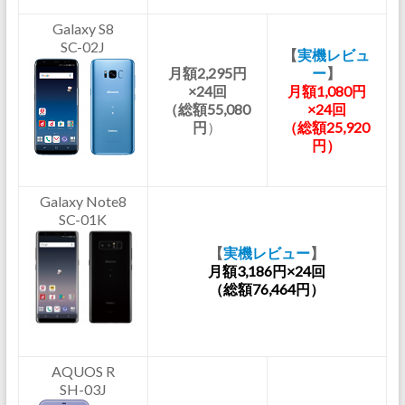
Galaxy S8
SC-02J
【
実機レビュ
月額2,295円
ー
】
×24回
月額1,080円
（総額55,080
×24回
円
）
（総額25,920
円）
Galaxy Note8
SC-01K
【
実機レビュー
】
月額3,186円×24回
（総額76,464円）
AQUOS R
SH-03J