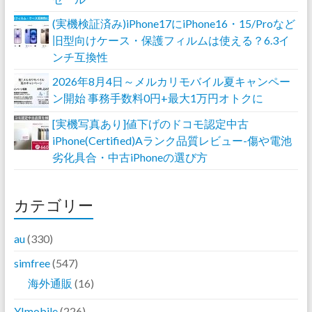
(実機検証済み)iPhone17にiPhone16・15/Proなど
旧型向けケース・保護フィルムは使える？6.3イ
ンチ互換性
2026年8月4日～メルカリモバイル夏キャンペー
ン開始 事務手数料0円+最大1万円オトクに
[実機写真あり]値下げのドコモ認定中古
iPhone(Certified)Aランク品質レビュー-傷や電池
劣化具合・中古iPhoneの選び方
カテゴリー
au
(330)
simfree
(547)
海外通販
(16)
Y!mobile
(226)