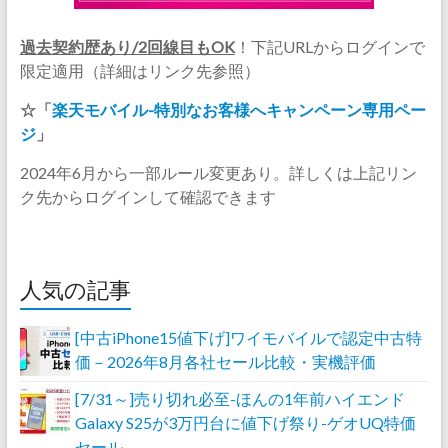
過去契約歴あり/2回線目もOK
！下記URLからログインで
限定適用（詳細はリンク先参照）
☆「
楽天モバイル-特別なお客様へキャンペーン専用ペー
ジ
」
2024年6月から一部ルール変更あり。詳しくは上記リン
ク先からログインして確認できます
人気の記事
[中古iPhone15値下げ]ワイモバイルで認定中古特
価－2026年8月各社セール比較・実機評価
[7/31～]売り切れ必至-ほんの1年前ハイエンド
Galaxy S25が3万円台に値下げ祭り-ゲオUQ特価
セール