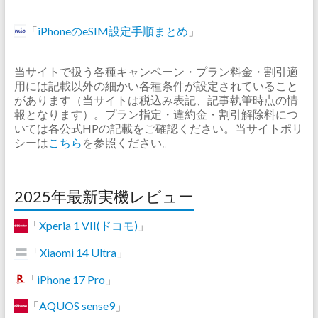
「
iPhoneのeSIM設定手順まとめ
」
当サイトで扱う各種キャンペーン・プラン料金・割引適
用には記載以外の細かい各種条件が設定されていること
があります（当サイトは税込み表記、記事執筆時点の情
報となります）。プラン指定・違約金・割引解除料につ
いては各公式HPの記載をご確認ください。当サイトポリ
シーは
こちら
を参照ください。
2025年最新実機レビュー
「
Xperia 1 VII(ドコモ)
」
「
Xiaomi 14 Ultra
」
「
iPhone 17 Pro
」
「
AQUOS sense9
」