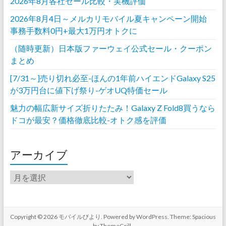
2026年8月各社セール比較・実機評価
2026年8月4日～メルカリモバイル夏キャンペーン開始
事務手数料0円+最大1万円オトクに
（随時更新）日本版ファーウェイ公式セール・クーポン
まとめ
[7/31～]売り切れ必至-ほんの1年前ハイエンドGalaxy S25
が3万円台に値下げ祭り-ゲオUQ特価セール
魅力の幅広新サイズ折りたたみ！Galaxy Z Fold8買うなら
ドコが最安？価格徹底比較-オトク感を評価
アーカイブ
ア
ー
カ
イ
ブ
Copyright © 2026
モバイルびより
. Powered by
WordPress
. Theme: Spacious
by
ThemeGrill
.