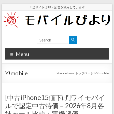
Skip
＊当サイトはPR・広告を利用しています
to
content
モ
スマ
ホ実
バ
機レ
Menu
イ
ビュ
ー・
ル
スマ
Y!mobile
You are here:
トップページ
>
Y!mobile
ホ値
び
下げ
よ
情報
が分
り
[中古iPhone15値下げ]ワイモバイ
かる
ルで認定中古特価－2026年8月各
サイ
ト
社セール比較・実機評価