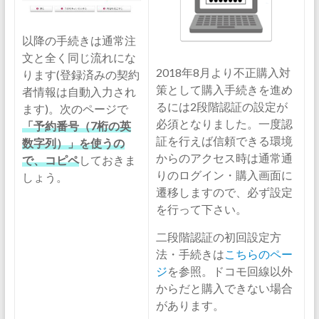
以降の手続きは通常注
文と全く同じ流れにな
2018年8月より不正購入対
ります(登録済みの契約
策として購入手続きを進め
者情報は自動入力され
るには2段階認証の設定が
ます)。次のページで
必須となりました。一度認
「予約番号（7桁の英
証を行えば信頼できる環境
数字列）」を使うの
からのアクセス時は通常通
で、コピペ
しておきま
りのログイン・購入画面に
しょう。
遷移しますので、必ず設定
を行って下さい。
二段階認証の初回設定方
法・手続きは
こちらのペー
ジ
を参照。ドコモ回線以外
からだと購入できない場合
があります。