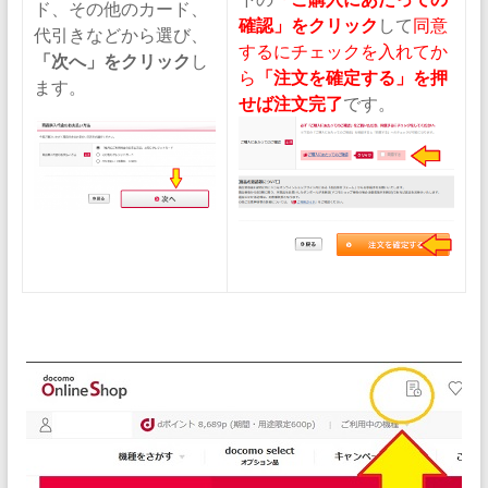
ド、その他のカード、
確認」をクリック
して
同意
代引きなどから選び、
するにチェックを入れてか
「次へ」をクリック
し
ら
「注文を確定する」を押
ます。
せば注文完了
です。