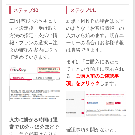
ステップ10
ステップ11.
二段階認証のセキュリ
新規・ＭＮＰの場合は以下
ティ設定後、受け取り
のような「お客様情報」の
方法の指定・支払い情
入力から始めます。既存ユ
報・プランの選択→注
ーザーの場合はお客様情報
文の確認を案内に従っ
は省略できます。
て進めていきます。
まずは「ご購入にあたっ
て」という箇所に表示され
る
「ご購入前のご確認事
項」をクリック
します。
入力に掛かる時間は通
常で10分～15分ほど
で
確認事項を開かないと、
す。急ぐ必要はありま