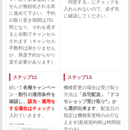
「同意する」にチェックを
せんが無効化される前
入れられないので、必ず先
に進めて下さい。予約
に確認してください。
の取り置き期間は7日
間となり、それを過ぎ
ると自動でキャンセル
されます（キャンセル
手数料は掛かりません
が、再度予約からやり
直す必要があります）
ステップ12.
ステップ13.
続いて
各種キャンペー
機種変更の場合は受け取り
ン・割引の適用条件を
方法は
「自宅配送」「ドコ
確認し、
該当・適用を
モショップ受け取り*」か
する場合はチェック
を
ら選択出来ます
。配送日の
入れていきます。
指定は機種変更時のみ行な
えます(新規契約時は時間指
定のみ)。