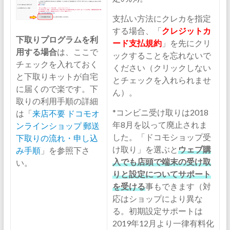
支払い方法にクレカを指定
する場合、「
クレジットカ
下取りプログラムを利
ード支払規約
」を先にクリ
用する場合
は、ここで
ックすることを忘れないで
チェックを入れておく
ください（クリックしない
と下取りキットが自宅
とチェックを入れられませ
に届くので楽です。下
ん）。
取りの利用手順の詳細
*コンビニ受け取りは2018
は「
来店不要 ドコモオ
年8月を以って廃止されま
ンラインショップ 郵送
した。「ドコモショップ受
下取りの流れ・申し込
け取り」を選ぶと
ウェブ購
み手順
」を参照下さ
入でも店頭で端末の受け取
い。
りと設定についてサポート
を受ける
事もできます（対
応はショップにより異な
る。初期設定サポートは
2019年12月より一律有料化