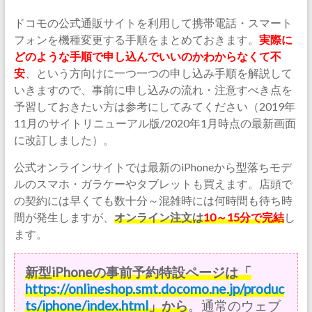
ドコモの公式通販サイトを利用して携帯電話・スマート
フォンを機種変更する手順をまとめておきます。
実際に
どのような手順で申し込んでいいのかわからなくて不
安
、という方向けに一つ一つの申し込み手順を解説して
いきますので、事前に申し込みの流れ・注意すべき点を
予習しておきたい方は参考にしてみてください（2019年
11月のサイトリニューアル版/2020年1月時点の最新画面
に改訂しました）。
公式オンラインサイトでは最新のiPhoneから型落ちモデ
ルのスマホ・ガラケーやタブレットも買えます。店頭で
の契約には早くても数十分～混雑時には何時間も待ち時
間が発生しますが、
オンライン注文は
10～15分で完結
し
ます。
新型iPhoneの事前予約特設ページは「
https://onlineshop.smt.docomo.ne.jp/produc
ts/iphone/index.html
」から
。通常のウェブ