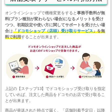
オンラインショップで機種変更をすると
事務手数料が無
料(プラン種別が変わらない場合)になるメリットを受け
つつ、初期設定や使い方に関してサポートを受けたい場
合
は
「
ドコモショップ（店頭）受け取りサービス
」を無
料で利用
することが出来ます。
上記の【ステップ13】でドコモショップ受け取りを指定
していれば、注文した商品をドコモのお店で受け取るこ
とが出来ます。
商品が発送された時点で届く、「店舗到着予定日」以降