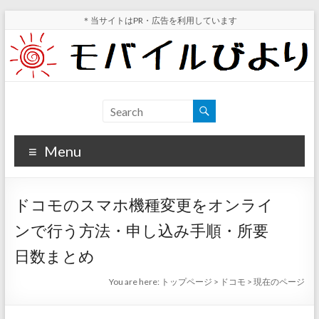
Skip
＊当サイトはPR・広告を利用しています
to
content
モ
スマ
ホ実
バ
機レ
Menu
イ
ビュ
ー・
ル
スマ
ドコモのスマホ機種変更をオンライ
ホ値
び
下げ
ンで行う方法・申し込み手順・所要
よ
情報
日数まとめ
が分
り
かる
You are here:
トップページ
>
ドコモ
>
現在のページ
サイ
ト