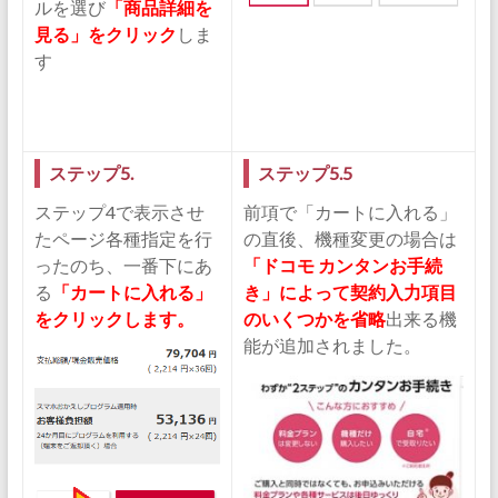
ルを選び
「商品詳細を
見る」をクリック
しま
す
ステップ5.
ステップ5.5
ステップ4で表示させ
前項で「カートに入れる」
たページ各種指定を行
の直後、機種変更の場合は
ったのち、一番下にあ
「ドコモ カンタンお手続
る
「カートに入れる」
き」によって契約入力項目
をクリックします。
のいくつかを省略
出来る機
能が追加されました。