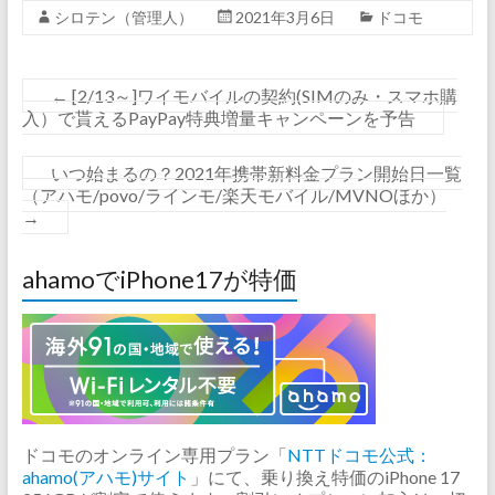
シロテン（管理人）
2021年3月6日
ドコモ
←
[2/13～]ワイモバイルの契約(SIMのみ・スマホ購
入）で貰えるPayPay特典増量キャンペーンを予告
いつ始まるの？2021年携帯新料金プラン開始日一覧
（アハモ/povo/ラインモ/楽天モバイル/MVNOほか）
→
ahamoでiPhone17が特価
ドコモのオンライン専用プラン「
NTTドコモ公式：
ahamo(アハモ)サイト
」にて、乗り換え特価のiPhone 17