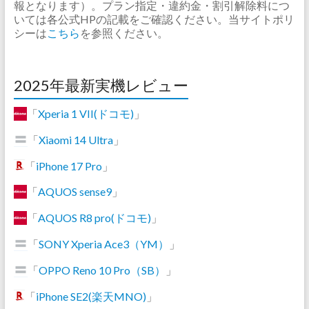
報となります）。プラン指定・違約金・割引解除料につ
いては各公式HPの記載をご確認ください。当サイトポリ
シーは
こちら
を参照ください。
2025年最新実機レビュー
「
Xperia 1 VII(ドコモ)
」
「
Xiaomi 14 Ultra
」
「
iPhone 17 Pro
」
「
AQUOS sense9
」
「
AQUOS R8 pro(ドコモ)
」
「
SONY Xperia Ace3（YM）
」
「
OPPO Reno 10 Pro（SB）
」
「
iPhone SE2(楽天MNO)
」