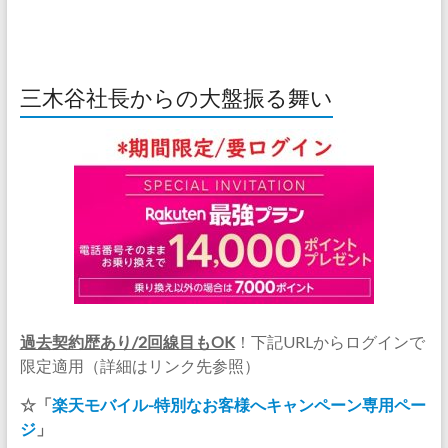
三木谷社長からの大盤振る舞い
過去契約歴あり/2回線目もOK
！下記URLからログインで
限定適用（詳細はリンク先参照）
☆「
楽天モバイル-特別なお客様へキャンペーン専用ペー
ジ
」