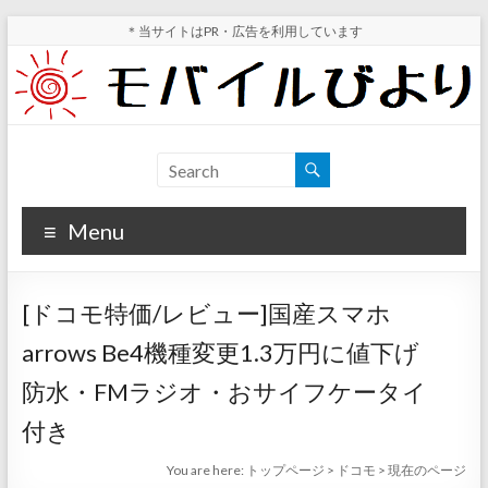
Skip
＊当サイトはPR・広告を利用しています
to
content
モ
スマ
ホ実
バ
機レ
Menu
イ
ビュ
ー・
ル
スマ
[ドコモ特価/レビュー]国産スマホ
ホ値
び
下げ
arrows Be4機種変更1.3万円に値下げ
よ
情報
防水・FMラジオ・おサイフケータイ
が分
り
かる
付き
サイ
You are here:
トップページ
>
ドコモ
>
現在のページ
ト