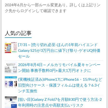
2024年6月から一部ルール変更あり。詳しくは上記リン
ク先からログインして確認できます
人気の記事
[7/31～]売り切れ必至-ほんの1年前ハイエンド
Galaxy S25が3万円台に値下げ祭り-ゲオUQ特価
セール
2026年8月4日～メルカリモバイル夏キャンペー
ン開始 事務手数料0円+最大1万円オトクに
(実機検証済み)iPhone17にiPhone16・15/Proなど
旧型向けケース・保護フィルムは使える？6.3イ
ンチ互換性
[狙い目]Galaxy Z Fold7を月額830円で使う方法-2
年利用時の注意点や高額支払いリスク