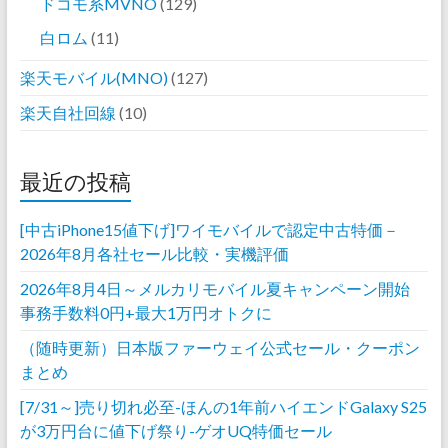
ドコモ系MVNO
(129)
白ロム
(11)
楽天モバイル(MNO)
(127)
楽天自社回線
(10)
最近の投稿
[中古iPhone15値下げ]ワイモバイルで認定中古特価－
2026年8月各社セール比較・実機評価
2026年8月4日～メルカリモバイル夏キャンペーン開始
事務手数料0円+最大1万円オトクに
（随時更新）日本版ファーウェイ公式セール・クーポン
まとめ
[7/31～]売り切れ必至-ほんの1年前ハイエンドGalaxy S25
が3万円台に値下げ祭り-ゲオUQ特価セール