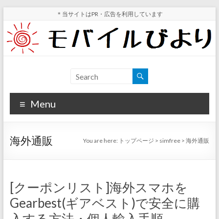
Skip
＊当サイトはPR・広告を利用しています
to
content
モ
スマ
ホ実
バ
機レ
Menu
イ
ビュ
ー・
ル
スマ
海外通販
You are here:
トップページ
>
simfree
>
海外通販
ホ値
び
下げ
よ
情報
が分
り
[クーポンリスト]海外スマホを
かる
Gearbest(ギアベスト)で安全に購
サイ
ト
入する方法・個人輸入手順