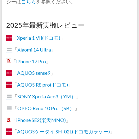
シーは
こちら
を参照ください。
2025年最新実機レビュー
「
Xperia 1 VII(ドコモ)
」
「
Xiaomi 14 Ultra
」
「
iPhone 17 Pro
」
「
AQUOS sense9
」
「
AQUOS R8 pro(ドコモ)
」
「
SONY Xperia Ace3（YM）
」
「
OPPO Reno 10 Pro（SB）
」
「
iPhone SE2(楽天MNO)
」
「
AQUOSケータイ SH-02L(ドコモガラケー)
」