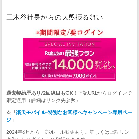
三木谷社長からの大盤振る舞い
過去契約歴あり/2回線目もOK
！下記URLからログインで
限定適用（詳細はリンク先参照）
☆「
楽天モバイル-特別なお客様へキャンペーン専用ペー
ジ
」
2024年6月から一部ルール変更あり。詳しくは上記リン