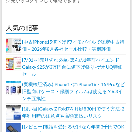
ク先からログインして確認できます
人気の記事
[中古iPhone15値下げ]ワイモバイルで認定中古特
価－2026年8月各社セール比較・実機評価
[7/31～]売り切れ必至-ほんの1年前ハイエンド
Galaxy S25が3万円台に値下げ祭り-ゲオUQ特価
セール
(実機検証済み)iPhone17にiPhone16・15/Proなど
旧型向けケース・保護フィルムは使える？6.3イ
ンチ互換性
[狙い目]Galaxy Z Fold7を月額830円で使う方法-2
年利用時の注意点や高額支払いリスク
[レビュー]電話を受けるだけなら年間3千円でOK