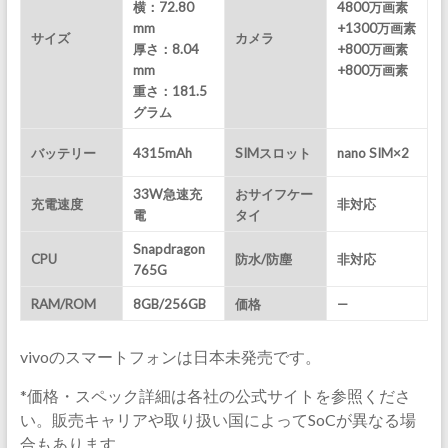
横：72.80
4800万画素
mm
+1300万画素
サイズ
カメラ
厚さ：8.04
+800万画素
mm
+800万画素
重さ：181.5
グラム
バッテリー
4315mAh
SIMスロット
nano SIM×2
33W急速充
おサイフケー
充電速度
非対応
電
タイ
Snapdragon
CPU
防水/防塵
非対応
765G
RAM/ROM
8GB/256GB
価格
—
vivoのスマートフォンは日本未発売です。
*価格・スペック詳細は各社の公式サイトを参照くださ
い。販売キャリアや取り扱い国によってSoCが異なる場
合もあります。