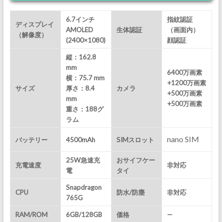
6.7インチ
指紋認証
ディスプレイ
AMOLED
生体認証
（画面内）
（解像度）
(2400×1080)
顔認証
縦：162.8
mm
6400万画素
横：75.7 mm
+1200万画素
サイズ
厚さ：8.4
カメラ
+500万画素
mm
+500万画素
重さ：188
グ
ラム
nano SIM
バッテリー
4500mAh
SIMスロット
25W急速充
おサイフケー
充電速度
非対応
電
タイ
Snapdragon
CPU
防水/防塵
非対応
765G
RAM/ROM
6GB/128GB
価格
—