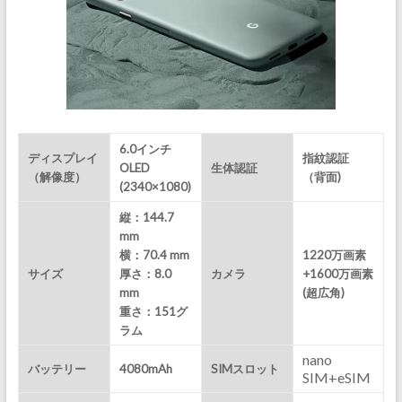
6.0インチ
ディスプレイ
指紋認証
OLED
生体認証
（解像度）
（背面)
(2340×1080)
縦：144.7
mm
横：70.4 mm
1220万画素
サイズ
厚さ：8.0
カメラ
+1600万画素
mm
(超広角)
重さ：151
グ
ラム
nano
バッテリー
4080mAh
SIMスロット
SIM+eSIM