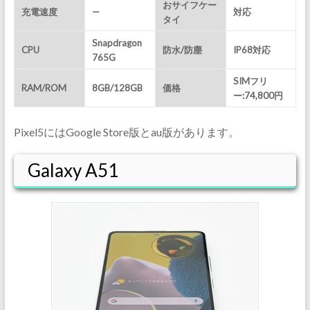
おサイフケー
充電速度
—
対応
タイ
Snapdragon
CPU
防水/防塵
IP68対応
765G
SIMフリ
RAM/ROM
8GB/128GB
価格
ー:74,800円
Pixel5にはGoogle Store版とau版があります。
Galaxy A51