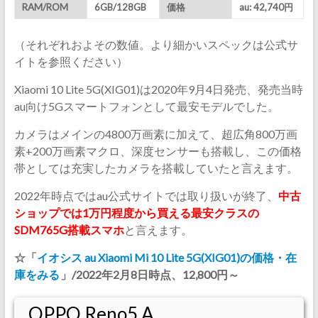
RAM/ROM
6GB/128GB
価格
au: 42,740円
（それぞれおよその数値。より細かいスペックは公式サ
イトを参照ください）
Xiaomi 10 Lite 5G(XIG01)は2020年9月4日発売、発売当時
au向け5Gスマートフォンとして最安モデルでした。
カメラはメインの4800万画素に加えて、超広角800万画
素+200万画素マクロ、深度センサーも搭載し、この価格
帯としては充実したカメラを搭載していたと言えます。
2022年時点ではau公式サイトでは取り扱いが終了、
中古
ショップでは1万円程度から買える最安クラスの
SDM765G搭載スマホ
と言えます。
☆「
イオシス au Xiaomi Mi 10 Lite 5G(XIG01)の価格・在
庫をみる
」/2022年2月8日時点、12,800円～
OPPO Reno5 A