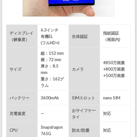
6.3インチ
ディスプレイ
指紋認証
有機EL
生体認証
（解像度）
（画面内)
(フルHD+)
縦：152 mm
横：72 mm
4850万画素
厚さ：8.5
サイズ
カメラ
+800万画素
mm
+500万画素
重さ：162
グ
ラム
バッテリー
3600mAh
SIMスロット
nano SIM
おサイフケー
充電速度
—
対応
タイ
Snapdragon
CPU
防水/防塵
対応
765G