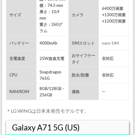
横：74.5 mm
6400万画素
厚さ：10.9
サイズ
カメラ
+1300万画素
mm
+1200万画素
重さ：260
グ
ラム
バッテリー
4000mAh
SIMスロット
nano SIM
おサイフケー
充電速度
25W急速充電
非対応
タイ
Snapdragon
CPU
防水/防塵
非対応
765G
8GB/128GB・
RAM/ROM
価格
—
256GB
＊LG WINGは日本未発売モデルです。
Galaxy A71 5G (US)