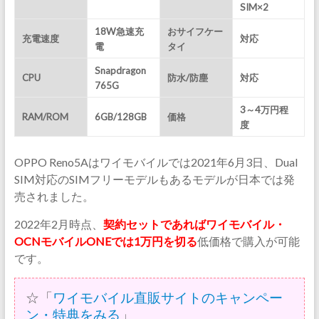
SIM×2
18W急速充
おサイフケー
充電速度
対応
電
タイ
Snapdragon
CPU
防水/防塵
対応
765G
3～4万円程
RAM/ROM
6GB/128GB
価格
度
OPPO Reno5Aはワイモバイルでは2021年6月3日、Dual
SIM対応のSIMフリーモデルもあるモデルが日本では発
売されました。
2022年2月時点、
契約セットであればワイモバイル・
OCNモバイルONEでは1万円を切る
低価格で購入が可能
です。
☆「
ワイモバイル直販サイトのキャンペー
ン・特典をみる
」