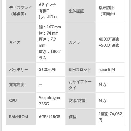
6.8インチ
ディスプレイ
指紋認証
有機EL
生体認証
（解像度）
（画面内)
(フルHD+)
縦：167 mm
横：74 mm
厚さ：7.9
4800万画素
サイズ
カメラ
mm
+500万画素
重さ：180
グ
ラム
バッテリー
3600mAh
SIMスロット
nano SIM
おサイフケー
充電速度
—
対応
タイ
Snapdragon
CPU
防水/防塵
対応
765G
1画面:76,032
RAM/ROM
6GB/128GB
価格
円