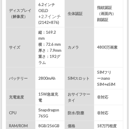
6.2インチ
指紋認証
ディスプレイ
OELD
生体認証
（画面内）
+2.7インチ
（解像度）
顔認証
(2142×876)
縦：169.2
mm
横：72.6 mm
サイズ
カメラ
4800万画素
厚さ：7.9mm
重さ：192
グ
ラム
SIMフリ
バッテリー
2800mAh
SIMスロット
ー:nano
SIM+eSIM
15W急速充
おサイフケー
充電速度
非対応
電
タイ
Snapdragon
CPU
防水/防塵
非対応
765G
RAM/ROM
8GB/256GB
価格
18万円程度