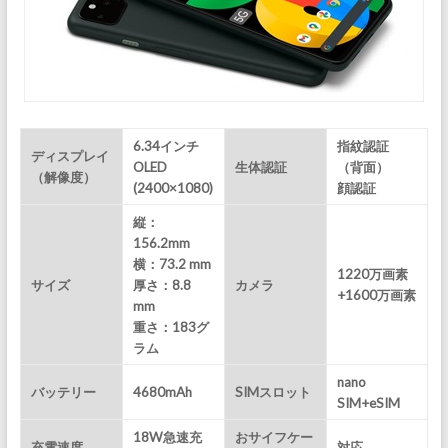
6.34インチ
指紋認証
ディスプレイ
OLED
生体認証
（背面）
（解像度）
(2400×1080)
顔認証
縦：
156.2mm
横：73.2 mm
1220万画素
サイズ
厚さ：8.8
カメラ
+1600万画素
mm
重さ：183
グ
ラム
nano
バッテリー
4680mAh
SIMスロット
SIM+eSIM
18W急速充
おサイフケー
充電速度
対応