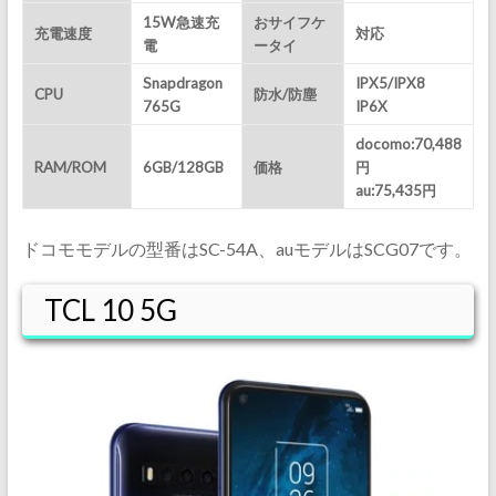
15W急速充
おサイフケ
充電速度
対応
電
ータイ
Snapdragon
IPX5/IPX8
CPU
防水/防塵
765G
IP6X
docomo:70,488
RAM/ROM
6GB/128GB
価格
円
au:75,435円
ドコモモデルの型番はSC-54A、auモデルはSCG07です。
TCL 10 5G