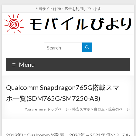
Skip
＊当サイトはPR・広告を利用しています
to
content
モ
スマ
ホ実
バ
機レ
Menu
イ
ビュ
ー・
ル
スマ
Qualcomm Snapdragon765G搭載スマ
ホ値
び
下げ
ホ一覧(SDM765G/SM7250-AB)
よ
情報
You are here:
トップページ
>
格安スマホ
>
白ロム
>
現在のページ
が分
り
かる
サイ
ト
2019年にQualcommが発表、2020年～2021年頃のミドル