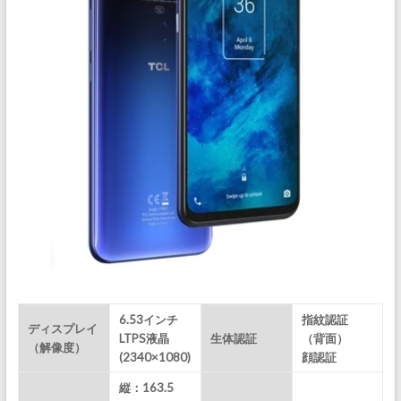
6.53インチ
指紋認証
ディスプレイ
LTPS液晶
生体認証
（背面）
（解像度）
(2340×1080)
顔認証
縦：163.5