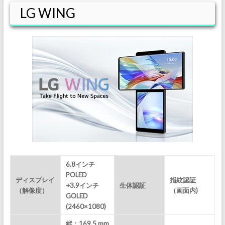
LG WING
6.8インチ
POLED
ディスプレイ
指紋認証
+3.9インチ
生体認証
（解像度）
（画面内)
GOLED
(2460×1080)
縦：169.5 mm