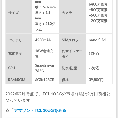
mm
6400万画素
横：76.6 mm
+800万画素
サイズ
厚さ：9.1
カメラ
+500万画素
mm
+200万画素
重さ：210
グ
ラム
nano SIM
バッテリー
4500mAh
SIMスロット
18W急速充
おサイフケー
充電速度
非対応
電
タイ
Snapdragon
CPU
防水/防塵
非対応
765G
RAM/ROM
6GB/128GB
価格
39,800円
2022年2月時点で、TCL 10 5Gの市場相場は2万円前後と
なっています。
☆「
アマゾン – TCL 10 5Gをみる
」