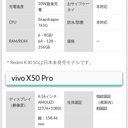
30W急速充
おサイフケー
充電速度
非対応
電
タイ
Snapdragon
CPU
防水/防塵
非対応
765G
6・8GB/
RAM/ROM
64・128・
価格
—
256GB
＊Redmi K30 5Gは日本未発売モデルです。
vivo X50 Pro
6.56インチ
指紋認証
ディスプレイ
AMOLED
生体認証
（画面内）
（解像度）
(2376×1080)
顔認証
縦：158.46
mm