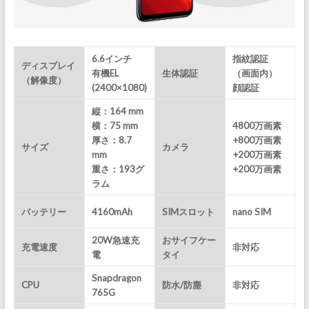
6.6インチ
指紋認証
ディスプレイ
有機EL
生体認証
（画面内）
（解像度）
(2400×1080)
顔認証
縦：164 mm
横：75 mm
4800万画素
厚さ：8.7
+800万画素
サイズ
カメラ
mm
+200万画素
重さ：193グ
+200万画素
ラム
バッテリー
4160mAh
SIMスロット
nano SIM
20W急速充
おサイフケー
充電速度
非対応
電
タイ
Snapdragon
CPU
防水/防塵
非対応
765G