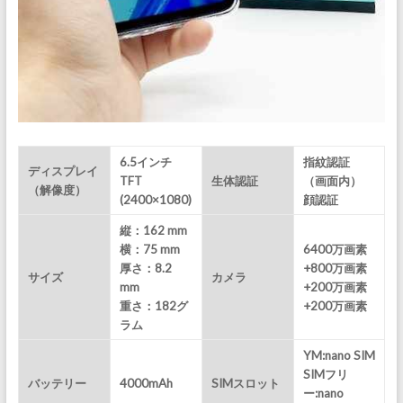
6.5インチ
指紋認証
ディスプレイ
TFT
生体認証
（画面内）
（解像度）
(2400×1080)
顔認証
縦：162 mm
横：75 mm
6400万画素
厚さ：8.2
+800万画素
サイズ
カメラ
mm
+200万画素
重さ：182
グ
+200万画素
ラム
YM:nano SIM
SIMフリ
バッテリー
4000mAh
SIMスロット
ー:nano