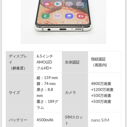
ディスプレ
6.5インチ
指紋認証
イ
AMOLED
生体認証
（画面内)
（解像度）
フルHD+
縦：159 mm
横：74 mm
4800万画素
厚さ：8.8
+1200万画素
サイズ
カメラ
mm
+500万画素
重さ：189
グ
+500万画素
ラム
SIMスロッ
nano SIM
バッテリー
4500mAh
ト