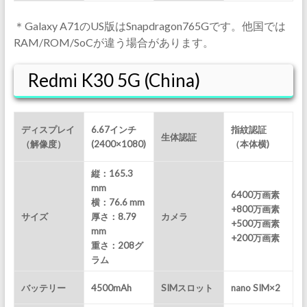
＊Galaxy A71のUS版はSnapdragon765Gです。他国では
RAM/ROM/SoCが違う場合があります。
Redmi K30 5G (China)
ディスプレイ
6.67インチ
指紋認証
生体認証
（解像度）
(2400×1080)
（本体横)
縦：165.3
mm
6400万画素
横：76.6 mm
+800万画素
サイズ
厚さ：8.79
カメラ
+500万画素
mm
+200万画素
重さ：208
グ
ラム
バッテリー
4500mAh
SIMスロット
nano SIM×2