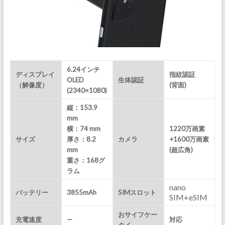
6.24インチ
ディスプレイ
指紋認証
OLED
生体認証
（解像度）
(背面)
(2340×1080)
縦：153.9
mm
横：74 mm
1220万画素
サイズ
厚さ：8.2
カメラ
+1600万画素
mm
(超広角)
重さ：168
グ
ラム
nano
バッテリー
3855mAh
SIMスロット
SIM+eSIM
おサイフケー
充電速度
—
対応