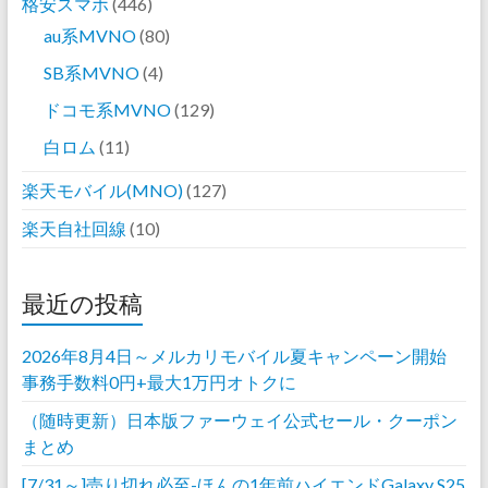
格安スマホ
(446)
au系MVNO
(80)
SB系MVNO
(4)
ドコモ系MVNO
(129)
白ロム
(11)
楽天モバイル(MNO)
(127)
楽天自社回線
(10)
最近の投稿
2026年8月4日～メルカリモバイル夏キャンペーン開始
事務手数料0円+最大1万円オトクに
（随時更新）日本版ファーウェイ公式セール・クーポン
まとめ
[7/31～]売り切れ必至-ほんの1年前ハイエンドGalaxy S25