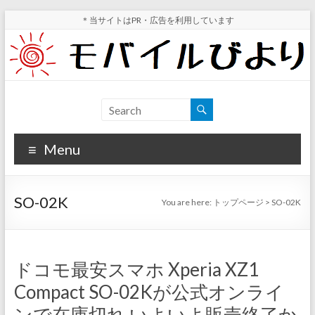
Skip
＊当サイトはPR・広告を利用しています
to
content
モ
スマ
ホ実
バ
機レ
Menu
イ
ビュ
ー・
ル
スマ
SO-02K
You are here:
トップページ
>
SO-02K
ホ値
び
下げ
よ
情報
が分
り
ドコモ最安スマホ Xperia XZ1
かる
Compact SO-02Kが公式オンライ
サイ
ト
ンで在庫切れ いよいよ販売終了か