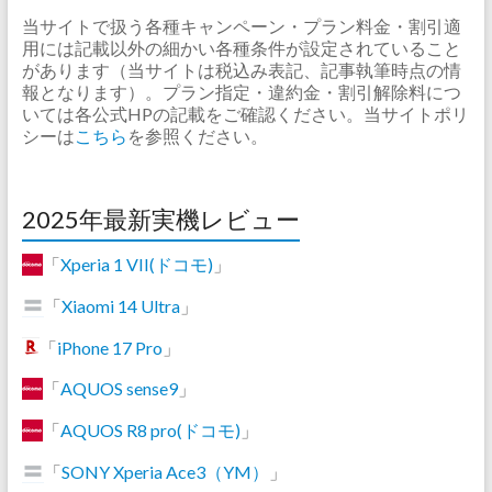
当サイトで扱う各種キャンペーン・プラン料金・割引適
用には記載以外の細かい各種条件が設定されていること
があります（当サイトは税込み表記、記事執筆時点の情
報となります）。プラン指定・違約金・割引解除料につ
いては各公式HPの記載をご確認ください。当サイトポリ
シーは
こちら
を参照ください。
2025年最新実機レビュー
「
Xperia 1 VII(ドコモ)
」
「
Xiaomi 14 Ultra
」
「
iPhone 17 Pro
」
「
AQUOS sense9
」
「
AQUOS R8 pro(ドコモ)
」
「
SONY Xperia Ace3（YM）
」