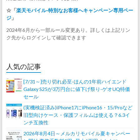
☆「
楽天モバイル-特別なお客様へキャンペーン専用ペー
ジ
」
2024年6月から一部ルール変更あり。詳しくは上記リン
ク先からログインして確認できます
人気の記事
[7/31～]売り切れ必至-ほんの1年前ハイエンド
Galaxy S25が3万円台に値下げ祭り-ゲオUQ特価
セール
(実機検証済み)iPhone17にiPhone16・15/Proなど
旧型向けケース・保護フィルムは使える？6.3イ
ンチ互換性
2026年8月4日～メルカリモバイル夏キャンペー