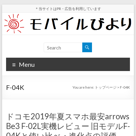
Skip
＊当サイトはPR・広告を利用しています
to
content
モ
スマ
ホ実
バ
機レ
Menu
イ
ビュ
ー・
ル
スマ
F-04K
You are here:
トップページ
>
F-04K
ホ値
び
下げ
よ
情報
が分
り
ドコモ2019年夏スマホ最安arrows
かる
Be3 F-02L実機レビュー 旧モデルF-
サイ
ト
04Kと使い比べ・進化点の評価