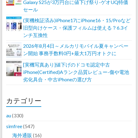
Galaxy S25が3万円台に値下げ祭り-ゲオUQ特価
セール
(実機検証済み)iPhone17にiPhone16・15/Proなど
旧型向けケース・保護フィルムは使える？6.3イ
ンチ互換性
2026年8月4日～メルカリモバイル夏キャンペー
ン開始 事務手数料0円+最大1万円オトクに
[実機写真あり]値下げのドコモ認定中古
iPhone(Certified)Aランク品質レビュー-傷や電池
劣化具合・中古iPhoneの選び方
カテゴリー
au
(330)
simfree
(547)
海外通販
(16)