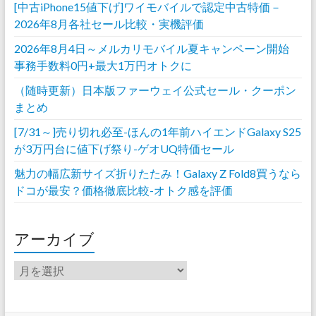
[中古iPhone15値下げ]ワイモバイルで認定中古特価－
2026年8月各社セール比較・実機評価
2026年8月4日～メルカリモバイル夏キャンペーン開始
事務手数料0円+最大1万円オトクに
（随時更新）日本版ファーウェイ公式セール・クーポン
まとめ
[7/31～]売り切れ必至-ほんの1年前ハイエンドGalaxy S25
が3万円台に値下げ祭り-ゲオUQ特価セール
魅力の幅広新サイズ折りたたみ！Galaxy Z Fold8買うなら
ドコが最安？価格徹底比較-オトク感を評価
アーカイブ
ア
ー
カ
イ