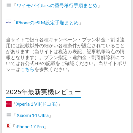
「
ワイモバイルへの番号移行手順まとめ
」
「
iPhoneのeSIM設定手順まとめ
」
当サイトで扱う各種キャンペーン・プラン料金・割引適
用には記載以外の細かい各種条件が設定されていること
があります（当サイトは税込み表記、記事執筆時点の情
報となります）。プラン指定・違約金・割引解除料につ
いては各公式HPの記載をご確認ください。当サイトポリ
シーは
こちら
を参照ください。
2025年最新実機レビュー
「
Xperia 1 VII(ドコモ)
」
「
Xiaomi 14 Ultra
」
「
iPhone 17 Pro
」