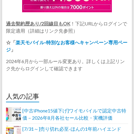
過去契約歴あり/2回線目もOK
！下記URLからログインで
限定適用（詳細はリンク先参照）
☆「
楽天モバイル-特別なお客様へキャンペーン専用ペー
ジ
」
2024年6月から一部ルール変更あり。詳しくは上記リン
ク先からログインして確認できます
人気の記事
[中古iPhone15値下げ]ワイモバイルで認定中古特
価－2026年8月各社セール比較・実機評価
[7/31～]売り切れ必至-ほんの1年前ハイエンド