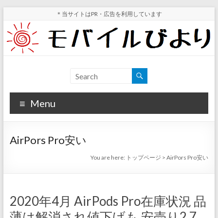
Skip
＊当サイトはPR・広告を利用しています
to
content
モ
スマ
ホ実
バ
機レ
Menu
イ
ビュ
ー・
ル
スマ
AirPors Pro安い
ホ値
び
下げ
You are here:
トップページ
>
AirPors Pro安い
よ
情報
が分
り
かる
2020年4月 AirPods Pro在庫状況 品
サイ
薄は解消され値下げも 安売り2.7
ト