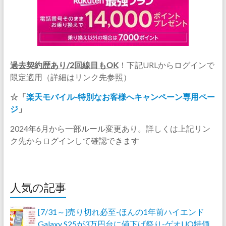
過去契約歴あり/2回線目もOK
！下記URLからログインで
限定適用（詳細はリンク先参照）
☆「
楽天モバイル-特別なお客様へキャンペーン専用ペー
ジ
」
2024年6月から一部ルール変更あり。詳しくは上記リン
ク先からログインして確認できます
人気の記事
[7/31～]売り切れ必至-ほんの1年前ハイエンド
Galaxy S25が3万円台に値下げ祭り-ゲオUQ特価