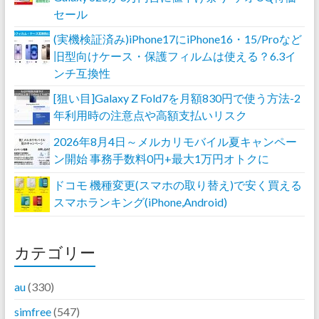
セール
(実機検証済み)iPhone17にiPhone16・15/Proなど
旧型向けケース・保護フィルムは使える？6.3イ
ンチ互換性
[狙い目]Galaxy Z Fold7を月額830円で使う方法-2
年利用時の注意点や高額支払いリスク
2026年8月4日～メルカリモバイル夏キャンペー
ン開始 事務手数料0円+最大1万円オトクに
ドコモ 機種変更(スマホの取り替え)で安く買える
スマホランキング(iPhone,Android)
カテゴリー
au
(330)
simfree
(547)