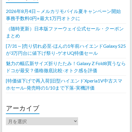
2026年8月4日～メルカリモバイル夏キャンペーン開始
事務手数料0円+最大1万円オトクに
（随時更新）日本版ファーウェイ公式セール・クーポン
まとめ
[7/31～]売り切れ必至-ほんの1年前ハイエンドGalaxy S25
が3万円台に値下げ祭り-ゲオUQ特価セール
魅力の幅広新サイズ折りたたみ！Galaxy Z Fold8買うなら
ドコが最安？価格徹底比較-オトク感を評価
[特価値下げで再入荷]旧型ハイエンドXperia1V中古スマ
ホセール-発売時の1/10まで下落-実機評価
アーカイブ
ア
ー
カ