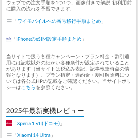
ウェブでの注文手順を1つ1つ、画像付きで解説. 初利用前
に購入の流れを予習できます.
「
ワイモバイルへの番号移行手順まとめ
」
「
iPhoneのeSIM設定手順まとめ
」
当サイトで扱う各種キャンペーン・プラン料金・割引適
用には記載以外の細かい各種条件が設定されていること
があります（当サイトは税込み表記、記事執筆時点の情
報となります）。プラン指定・違約金・割引解除料につ
いては各公式HPの記載をご確認ください。当サイトポリ
シーは
こちら
を参照ください。
2025年最新実機レビュー
「
Xperia 1 VII(ドコモ)
」
「
Xiaomi 14 Ultra
」