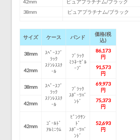
42mm
ピュアプラチナム/ブラック
38mm
ピュアプラチナム/ブラック
価格(税
サイズ
ケース
バンド
込)
86,173
ｽﾍﾟｰｽﾌﾞ
38mm
ﾌﾞﾗｯｸ
円
ﾗｯｸ
ﾐﾗﾈｰｾﾞﾙ
ｽﾃﾝﾚｽｽﾁ
91,573
ｰﾌﾟ
42mm
ｰﾙ
円
69,973
ｽﾍﾟｰｽﾌﾞ
38mm
ﾌﾞﾗｯｸ
円
ﾗｯｸ
ｽﾎﾟｰﾂﾊﾞ
ｽﾃﾝﾚｽｽﾁ
75,373
ﾝﾄﾞ
42mm
ｰﾙ
円
ﾋﾟﾝｸｻﾝ
ｺﾞｰﾙﾄﾞ
ﾄﾞ
52,693
42mm
ｱﾙﾐﾆｳﾑ
ｽﾎﾟｰﾂﾊﾞ
円
ﾝﾄﾞ