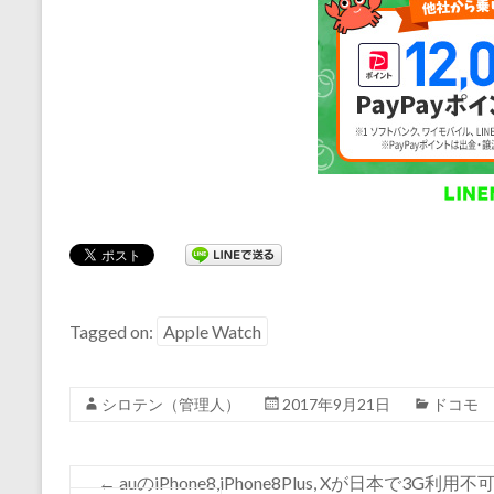
Tagged on:
Apple Watch
シロテン（管理人）
2017年9月21日
ドコモ
←
auのiPhone8,iPhone8Plus, Xが日本で3