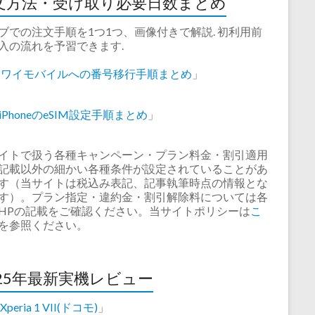
文方法・受け取り必要日数まとめ
ブでの注文手順を1つ1つ、画像付きで解説. 初利用前
入の流れを予習できます.
「
ワイモバイルへの番号移行手順まとめ
」
iPhoneのeSIM設定手順まとめ
」
イトで扱う各種キャンペーン・プラン料金・割引適用
記載以外の細かい各種条件が設定されていることがあ
す（当サイトは税込み表記、記事執筆時点の情報とな
す）。プラン指定・違約金・割引解除料については各
HPの記載をご確認ください。当サイトポリシーは
こ
を参照ください。
025年最新実機レビュー
Xperia 1 VII(ドコモ)
」