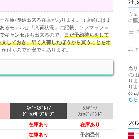
注
ウェ
ー在庫/即納出来る在庫があります。（店頭にはま
に購
あるモデルは「入荷状況」に記載。ソフマップ＝
でキャンセル
も出来るので、
まだ予約待ちをして
注文しておき、早く入荷したほうから買うことをオ
トが付くので割安でもあります。
「
当サ
には
りま
りま
公式
ちら
ｽﾍﾟｰｽｸﾞﾚｲ/
ｼﾙﾊﾞｰ/
ﾀﾞｰｸｵﾘｰﾌﾞﾙｰﾌﾟ
ﾌｫｯｸﾞﾊﾞﾝﾄﾞ
2
在庫あり
在庫あり
在庫あり
予約受付
「