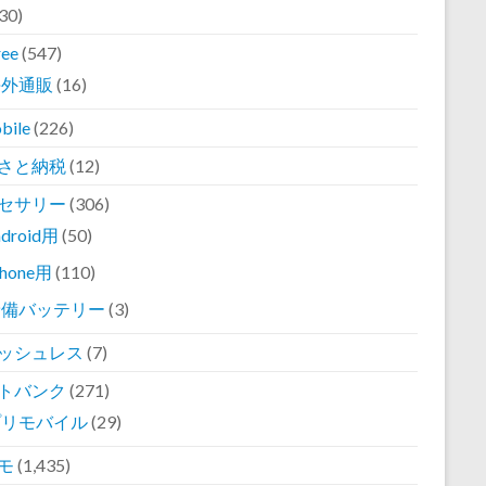
30)
ree
(547)
海外通販
(16)
bile
(226)
さと納税
(12)
セサリー
(306)
ndroid用
(50)
Phone用
(110)
予備バッテリー
(3)
ッシュレス
(7)
トバンク
(271)
プリモバイル
(29)
モ
(1,435)