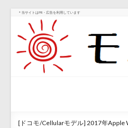
Skip
＊当サイトはPR・広告を利用しています
to
content
モ
スマ
ホ実
バ
機レ
イ
ビュ
ー・
ル
スマ
[ドコモ/Cellularモデル] 2017年App