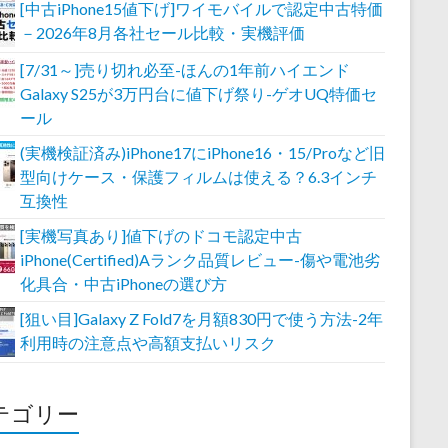
[中古iPhone15値下げ]ワイモバイルで認定中古特価
－2026年8月各社セール比較・実機評価
[7/31～]売り切れ必至-ほんの1年前ハイエンド
Galaxy S25が3万円台に値下げ祭り-ゲオUQ特価セ
ール
(実機検証済み)iPhone17にiPhone16・15/Proなど旧
型向けケース・保護フィルムは使える？6.3インチ
互換性
[実機写真あり]値下げのドコモ認定中古
iPhone(Certified)Aランク品質レビュー-傷や電池劣
化具合・中古iPhoneの選び方
[狙い目]Galaxy Z Fold7を月額830円で使う方法-2年
利用時の注意点や高額支払いリスク
テゴリー