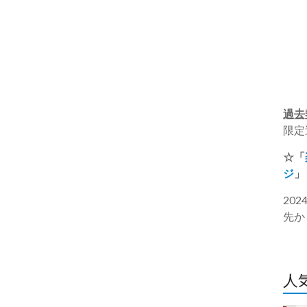
過去
限定
☆「
ジ
」
20
先か
人