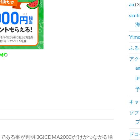
au
(3
simf
Y!mo
ふる
アク
a
i
キャ
ソフ
ドコ
G利用不可である事が判明 3G(CDMA2000)だけがつながる場