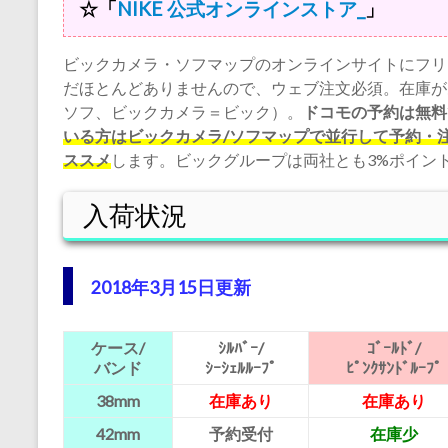
☆「
NIKE 公式オンラインストア_
」
ビックカメラ・ソフマップのオンラインサイトにフリ
だほとんどありませんので、ウェブ注文必須。在庫が
ソフ、ビックカメラ＝ビック）。
ドコモの予約は無料
いる方はビックカメラ/ソフマップで並行して予約・
ススメ
します。ビックグループは両社とも3%ポイン
入荷状況
2018年3月15日更新
ケース/
ｼﾙﾊﾞｰ/
ｺﾞｰﾙﾄﾞ/
バンド
ｼｰｼｪﾙﾙｰﾌﾟ
ﾋﾟﾝｸｻﾝﾄﾞﾙｰﾌﾟ
38mm
在庫あり
在庫あり
42mm
予約受付
在庫少