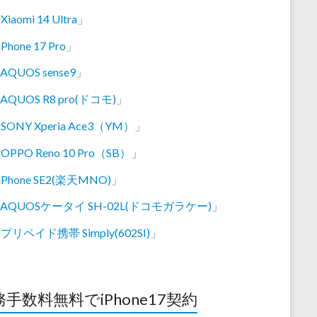
「
Xiaomi 14 Ultra
」
iPhone 17 Pro
」
AQUOS sense9
」
AQUOS R8 pro(ドコモ)
」
「
SONY Xperia Ace3（YM）
」
「
OPPO Reno 10 Pro（SB）
」
iPhone SE2(楽天MNO)
」
AQUOSケータイ SH-02L(ドコモガラケー)
」
「
プリペイド携帯 Simply(602SI)
」
手数料無料でiPhone17契約