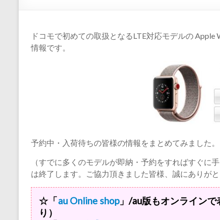
ホ値
び
下げ
よ
情報
が分
ドコモで初めての取扱となるLTE対応モデルの Apple Watch
り
かる
情報です。
サイ
ト
予約中・入荷待ちの皆様の情報をまとめてみました。
（すでに多くのモデルが即納・予約をすればすぐに手
は終了します。ご協力頂きました皆様、誠にありがと
☆「
au Online shop
」/au版もオンラインで
り）