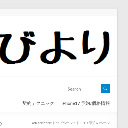
契約テクニック
iPhone17 予約/価格情報
め
You are here:
トップページ
>
ドコモ
>
現在のページ