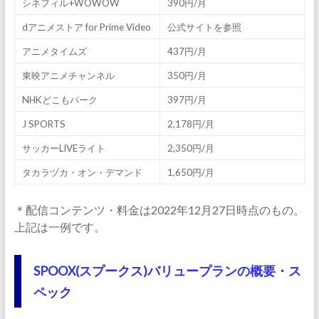
シネフィル+WOWOW
390円/月
dアニメストア for Prime Video
公式サイトを参照
アニメタイムズ
437円/月
東映アニメチャンネル
350円/月
NHKどこもパーク
397円/月
J SPORTS
2,178円/月
サッカーLIVEライト
2,350円/月
タカラヅカ・オン・デマンド
1,650円/月
＊配信コンテンツ・料金は2022年12月27日時点のもの。
上記は一例です。
SPOOX(スプークス)バリュープランの概要・ス
ペック