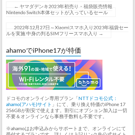
←
ヤマダデンキ2023年初売り・福袋販売情報
Nintendo Switch本体セットが入っているセール
2022年12月27日～Xiaomiスマホ入り2023年福袋セー
ルを実施 中身の判るSIMフリースマホ入り
→
ahamoでiPhone17が特価
ドコモのオンライン専用プラン「
NTTドコモ公式：
ahamo(アハモ)サイト
」にて、乗り換え特価のiPhone 17
256GBが割安で使えます。割引にオプション加入は一切
不要＆オンラインなら事務手数料も不要です。
※ahamoはお申込みからサポートまで、オンラインにて
受付するプランです。詳しくは上記リンク先公式サイト