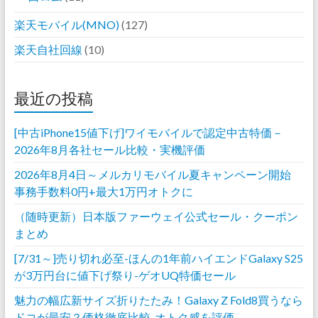
楽天モバイル(MNO)
(127)
楽天自社回線
(10)
最近の投稿
[中古iPhone15値下げ]ワイモバイルで認定中古特価－
2026年8月各社セール比較・実機評価
2026年8月4日～メルカリモバイル夏キャンペーン開始
事務手数料0円+最大1万円オトクに
（随時更新）日本版ファーウェイ公式セール・クーポン
まとめ
[7/31～]売り切れ必至-ほんの1年前ハイエンドGalaxy S25
が3万円台に値下げ祭り-ゲオUQ特価セール
魅力の幅広新サイズ折りたたみ！Galaxy Z Fold8買うなら
ドコが最安？価格徹底比較-オトク感を評価