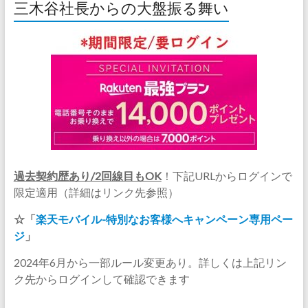
三木谷社長からの大盤振る舞い
過去契約歴あり/2回線目もOK
！下記URLからログインで
限定適用（詳細はリンク先参照）
☆「
楽天モバイル-特別なお客様へキャンペーン専用ペー
ジ
」
2024年6月から一部ルール変更あり。詳しくは上記リン
ク先からログインして確認できます