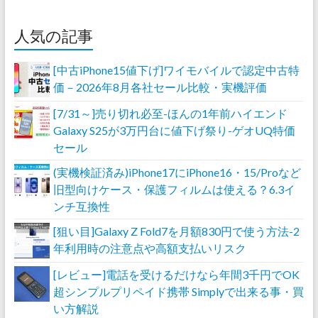
人気の記事
[中古iPhone15値下げ]ワイモバイルで認定中古特
価－2026年8月各社セール比較・実機評価
[7/31～]売り切れ必至-ほんの1年前ハイエンド
Galaxy S25が3万円台に値下げ祭り-ゲオUQ特価
セール
(実機検証済み)iPhone17にiPhone16・15/Proなど
旧型向けケース・保護フィルムは使える？6.3イ
ンチ互換性
[狙い目]Galaxy Z Fold7を月額830円で使う方法-2
年利用時の注意点や高額支払いリスク
[レビュー]電話を受けるだけなら年間3千円でOK
超シンプルプリペイド携帯 Simplyで出来る事・買
い方解説