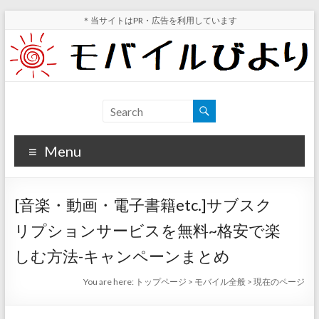
Skip
＊当サイトはPR・広告を利用しています
to
content
モ
スマ
ホ実
バ
機レ
Menu
イ
ビュ
ー・
ル
スマ
[音楽・動画・電子書籍etc.]サブスク
ホ値
び
下げ
リプションサービスを無料~格安で楽
よ
情報
しむ方法-キャンペーンまとめ
が分
り
かる
You are here:
トップページ
>
モバイル全般
>
現在のページ
サイ
ト