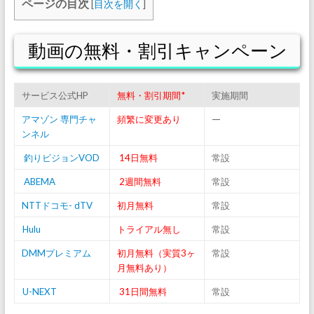
ページの目次
[
目次を開く
]
動画の無料・割引キャンペーン
サービス公式HP
無料・割引期間*
実施期間
—
アマゾン 専門チャ
頻繁に変更あり
ンネル
釣りビジョンVOD
14日無料
常設
ABEMA
2週間無料
常設
NTTドコモ- dTV
初月無料
常設
Hulu
トライアル無し
常設
DMMプレミアム
初月無料（実質3ヶ
常設
月無料あり）
U-NEXT
31日間無料
常設