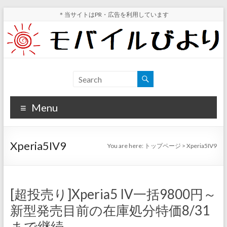
Skip
＊当サイトはPR・広告を利用しています
to
content
モ
スマ
ホ実
バ
機レ
Menu
イ
ビュ
ー・
ル
スマ
Xperia5IV9
You are here:
トップページ
>
Xperia5IV9
ホ値
び
下げ
よ
情報
が分
り
[超投売り]Xperia5 IV一括9800円～
かる
新型発売目前の在庫処分特価8/31
サイ
ト
まで継続