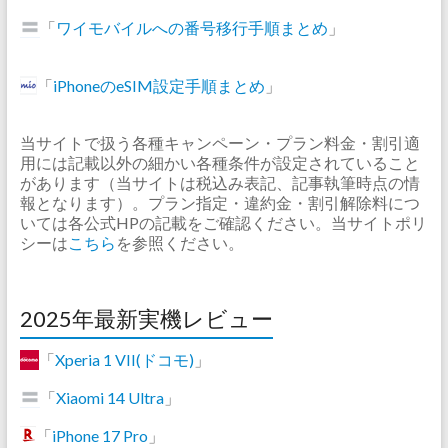
「
ワイモバイルへの番号移行手順まとめ
」
「
iPhoneのeSIM設定手順まとめ
」
当サイトで扱う各種キャンペーン・プラン料金・割引適
用には記載以外の細かい各種条件が設定されていること
があります（当サイトは税込み表記、記事執筆時点の情
報となります）。プラン指定・違約金・割引解除料につ
いては各公式HPの記載をご確認ください。当サイトポリ
シーは
こちら
を参照ください。
2025年最新実機レビュー
「
Xperia 1 VII(ドコモ)
」
「
Xiaomi 14 Ultra
」
「
iPhone 17 Pro
」