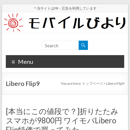
Skip
＊当サイトはPR・広告を利用しています
to
content
モ
スマ
ホ実
バ
機レ
Menu
イ
ビュ
ー・
ル
スマ
Libero Flip9
You are here:
トップページ
>
Libero Flip9
ホ値
び
下げ
よ
情報
が分
り
[本当にこの値段で？]折りたたみ
かる
スマホが9800円 ワイモバLibero
サイ
ト
Flip特価で買ってみた