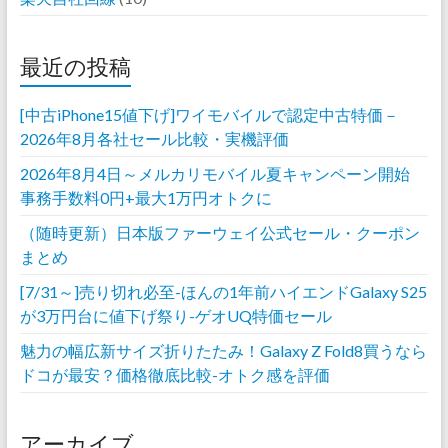
最近の投稿
[中古iPhone15値下げ]ワイモバイルで認定中古特価－
2026年8月各社セール比較・実機評価
2026年8月4日～メルカリモバイル夏キャンペーン開始
事務手数料0円+最大1万円オトクに
（随時更新）日本版ファーウェイ公式セール・クーポン
まとめ
[7/31～]売り切れ必至-ほんの1年前ハイエンドGalaxy S25
が3万円台に値下げ祭り-ゲオUQ特価セール
魅力の幅広新サイズ折りたたみ！Galaxy Z Fold8買うなら
ドコが最安？価格徹底比較-オトク感を評価
アーカイブ