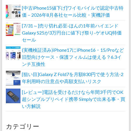
[中古iPhone15値下げ]ワイモバイルで認定中古特
価－2026年8月各社セール比較・実機評価
[7/31～]売り切れ必至-ほんの1年前ハイエンド
Galaxy S25が3万円台に値下げ祭り-ゲオUQ特価
セール
(実機検証済み)iPhone17にiPhone16・15/Proなど
旧型向けケース・保護フィルムは使える？6.3イ
ンチ互換性
[狙い目]Galaxy Z Fold7を月額830円で使う方法-2
年利用時の注意点や高額支払いリスク
[レビュー]電話を受けるだけなら年間3千円でOK
超シンプルプリペイド携帯 Simplyで出来る事・買
い方解説
カテゴリー