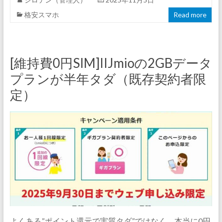
格安スマホ
Read more
[維持費0円SIM]IIJmioの2GBデータ
プランが半年タダ（既存契約者限
定）
よくある”ポイント還元で実質タダ”ではなく、本当に0円