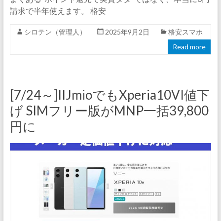
請求で半年使えます。 格安
シロテン（管理人）
2025年9月2日
格安スマホ
Read more
[7/24～]IIJmioでもXperia10VI値下
げ SIMフリー版がMNP一括39,800
円に