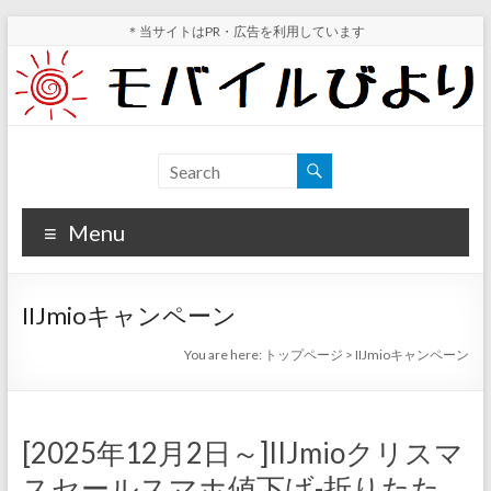
Skip
＊当サイトはPR・広告を利用しています
to
content
モ
スマ
ホ実
バ
機レ
Menu
イ
ビュ
ー・
ル
スマ
IIJmioキャンペーン
ホ値
び
下げ
You are here:
トップページ
>
IIJmioキャンペーン
よ
情報
が分
り
かる
[2025年12月2日～]IIJmioクリスマ
サイ
スセールスマホ値下げ-折りたた
ト