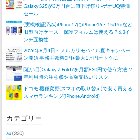
Galaxy S25が3万円台に値下げ祭り-ゲオUQ特価
セール
(実機検証済み)iPhone17にiPhone16・15/Proなど
旧型向けケース・保護フィルムは使える？6.3イ
ンチ互換性
2026年8月4日～メルカリモバイル夏キャンペー
ン開始 事務手数料0円+最大1万円オトクに
[狙い目]Galaxy Z Fold7を月額830円で使う方法-2
年利用時の注意点や高額支払いリスク
ドコモ 機種変更(スマホの取り替え)で安く買える
スマホランキング(iPhone,Android)
カテゴリー
au
(330)