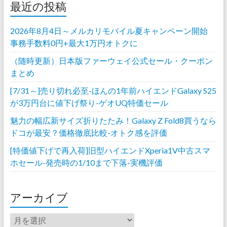
最近の投稿
2026年8月4日～メルカリモバイル夏キャンペーン開始
事務手数料0円+最大1万円オトクに
（随時更新）日本版ファーウェイ公式セール・クーポン
まとめ
[7/31～]売り切れ必至-ほんの1年前ハイエンドGalaxy S25
が3万円台に値下げ祭り-ゲオUQ特価セール
魅力の幅広新サイズ折りたたみ！Galaxy Z Fold8買うなら
ドコが最安？価格徹底比較-オトク感を評価
[特価値下げで再入荷]旧型ハイエンドXperia1V中古スマ
ホセール-発売時の1/10まで下落-実機評価
アーカイブ
ア