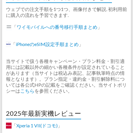
ウェブでの注文手順を1つ1つ、画像付きで解説. 初利用前
に購入の流れを予習できます.
「
ワイモバイルへの番号移行手順まとめ
」
「
iPhoneのeSIM設定手順まとめ
」
当サイトで扱う各種キャンペーン・プラン料金・割引適
用には記載以外の細かい各種条件が設定されていること
があります（当サイトは税込み表記、記事執筆時点の情
報となります）。プラン指定・違約金・割引解除料につ
いては各公式HPの記載をご確認ください。当サイトポリ
シーは
こちら
を参照ください。
2025年最新実機レビュー
「
Xperia 1 VII(ドコモ)
」