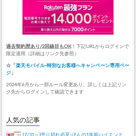
過去契約歴あり/2回線目もOK
！下記URLからログインで
限定適用（詳細はリンク先参照）
☆「
楽天モバイル-特別なお客様へキャンペーン専用ペー
ジ
」
2024年6月から一部ルール変更あり。詳しくは上記リン
ク先からログインして確認できます
人気の記事
[7/31～]売り切れ必至-ほんの1年前ハイエンド