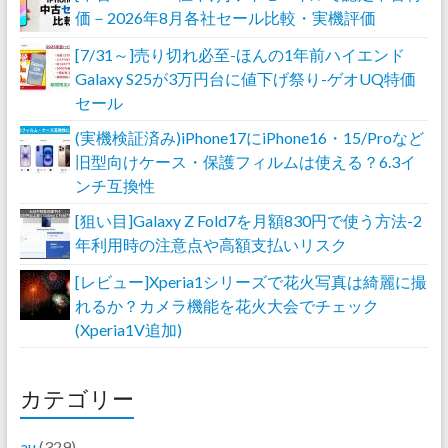
価－2026年8月各社セール比較・実機評価
[7/31～]売り切れ必至-ほんの1年前ハイエンド
Galaxy S25が3万円台に値下げ祭り-ゲオUQ特価
セール
(実機検証済み)iPhone17にiPhone16・15/Proなど
旧型向けケース・保護フィルムは使える？6.3イ
ンチ互換性
[狙い目]Galaxy Z Fold7を月額830円で使う方法-2
年利用時の注意点や高額支払いリスク
[レビュー]Xperia1シリーズで花火写真は綺麗に撮
れるか？カメラ機能を花火大会でチェック
(Xperia1V追加)
カテゴリー
au
(329)