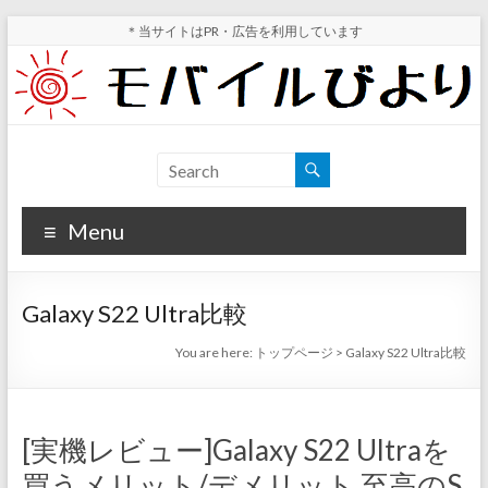
Skip
＊当サイトはPR・広告を利用しています
to
content
モ
スマ
ホ実
バ
機レ
Menu
イ
ビュ
ー・
ル
スマ
Galaxy S22 Ultra比較
ホ値
び
下げ
You are here:
トップページ
>
Galaxy S22 Ultra比較
よ
情報
が分
り
かる
[実機レビュー]Galaxy S22 Ultraを
サイ
買うメリット/デメリット 至高のS
ト