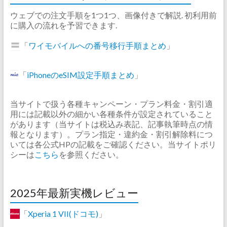
ウェブでの注文手順を1つ1つ、画像付きで解説. 初利用前
に購入の流れを予習できます.
「
ワイモバイルへの番号移行手順まとめ
」
「
iPhoneのeSIM設定手順まとめ
」
当サイトで扱う各種キャンペーン・プラン料金・割引適
用には記載以外の細かい各種条件が設定されていること
があります（当サイトは税込み表記、記事執筆時点の情
報となります）。プラン指定・違約金・割引解除料につ
いては各公式HPの記載をご確認ください。当サイトポリ
シーは
こちら
を参照ください。
2025年最新実機レビュー
「
Xperia 1 VII(ドコモ)
」