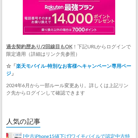
過去契約歴あり/2回線目もOK
！下記URLからログインで
限定適用（詳細はリンク先参照）
☆「
楽天モバイル-特別なお客様へキャンペーン専用ペー
ジ
」
2024年6月から一部ルール変更あり。詳しくは上記リン
ク先からログインして確認できます
人気の記事
[中古iPhone15値下げ]ワイモバイルで認定中古特