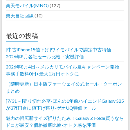
楽天モバイル(MNO)
(127)
楽天自社回線
(10)
最近の投稿
[中古iPhone15値下げ]ワイモバイルで認定中古特価－
2026年8月各社セール比較・実機評価
2026年8月4日～メルカリモバイル夏キャンペーン開始
事務手数料0円+最大1万円オトクに
（随時更新）日本版ファーウェイ公式セール・クーポン
まとめ
[7/31～]売り切れ必至-ほんの1年前ハイエンドGalaxy S25
が3万円台に値下げ祭り-ゲオUQ特価セール
魅力の幅広新サイズ折りたたみ！Galaxy Z Fold8買うなら
ドコが最安？価格徹底比較-オトク感を評価