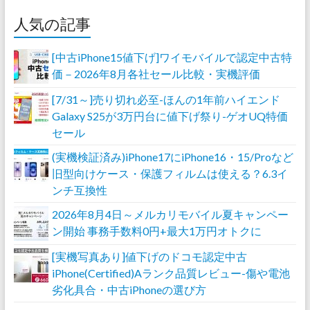
人気の記事
[中古iPhone15値下げ]ワイモバイルで認定中古特
価－2026年8月各社セール比較・実機評価
[7/31～]売り切れ必至-ほんの1年前ハイエンド
Galaxy S25が3万円台に値下げ祭り-ゲオUQ特価
セール
(実機検証済み)iPhone17にiPhone16・15/Proなど
旧型向けケース・保護フィルムは使える？6.3イ
ンチ互換性
2026年8月4日～メルカリモバイル夏キャンペー
ン開始 事務手数料0円+最大1万円オトクに
[実機写真あり]値下げのドコモ認定中古
iPhone(Certified)Aランク品質レビュー-傷や電池
劣化具合・中古iPhoneの選び方