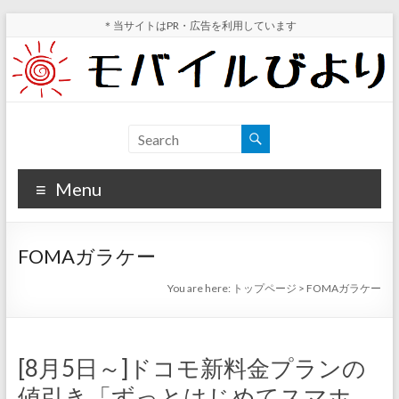
Skip
＊当サイトはPR・広告を利用しています
to
content
モ
スマ
ホ実
バ
機レ
Menu
イ
ビュ
ー・
ル
スマ
FOMAガラケー
ホ値
び
下げ
You are here:
トップページ
>
FOMAガラケー
よ
情報
が分
り
かる
[8月5日～]ドコモ新料金プランの
サイ
値引き「ずっとはじめてスマホ
ト