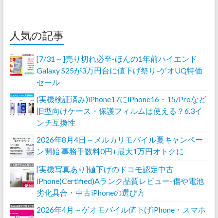
人気の記事
[7/31～]売り切れ必至-ほんの1年前ハイエンド
Galaxy S25が3万円台に値下げ祭り-ゲオUQ特価
セール
(実機検証済み)iPhone17にiPhone16・15/Proなど
旧型向けケース・保護フィルムは使える？6.3イ
ンチ互換性
2026年8月4日～メルカリモバイル夏キャンペー
ン開始 事務手数料0円+最大1万円オトクに
[実機写真あり]値下げのドコモ認定中古
iPhone(Certified)Aランク品質レビュー-傷や電池
劣化具合・中古iPhoneの選び方
2026年4月～ゲオモバイル値下げiPhone・スマホ