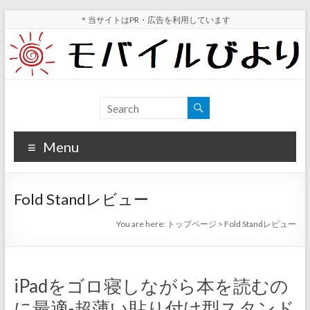
Skip
＊当サイトはPR・広告を利用しています
to
content
モ
スマ
ホ実
バ
機レ
Menu
イ
ビュ
ー・
ル
スマ
Fold Standレビュー
ホ値
び
下げ
You are here:
トップページ
>
Fold Standレビュー
よ
情報
が分
り
かる
iPadをゴロ寝しながら本を読むの
サイ
に最適-超薄い貼り付け型スタンド
ト