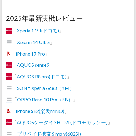
2025年最新実機レビュー
「
Xperia 1 VII(ドコモ)
」
「
Xiaomi 14 Ultra
」
「
iPhone 17 Pro
」
「
AQUOS sense9
」
「
AQUOS R8 pro(ドコモ)
」
「
SONY Xperia Ace3（YM）
」
「
OPPO Reno 10 Pro（SB）
」
「
iPhone SE2(楽天MNO)
」
「
AQUOSケータイ SH-02L(ドコモガラケー)
」
「
プリペイド携帯 Simply(602SI)
」