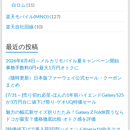
白ロム
(11)
楽天モバイル(MNO)
(127)
楽天自社回線
(10)
最近の投稿
2026年8月4日～メルカリモバイル夏キャンペーン開始
事務手数料0円+最大1万円オトクに
（随時更新）日本版ファーウェイ公式セール・クーポン
まとめ
[7/31～]売り切れ必至-ほんの1年前ハイエンドGalaxy S25
が3万円台に値下げ祭り-ゲオUQ特価セール
魅力の幅広新サイズ折りたたみ！Galaxy Z Fold8買うなら
ドコが最安？価格徹底比較-オトク感を評価
[特価値下げで再入荷]旧型ハイエンドXperia1V中古スマ