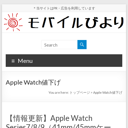
Skip
＊当サイトはPR・広告を利用しています
to
content
モ
スマ
ホ実
バ
機レ
Menu
イ
ビュ
ー・
ル
スマ
Apple Watch値下げ
ホ値
び
下げ
You are here:
トップページ
>
Apple Watch値下げ
よ
情報
が分
り
かる
【情報更新】Apple Watch
サイ
Series7/8/9（41mm/45mmケー
ト