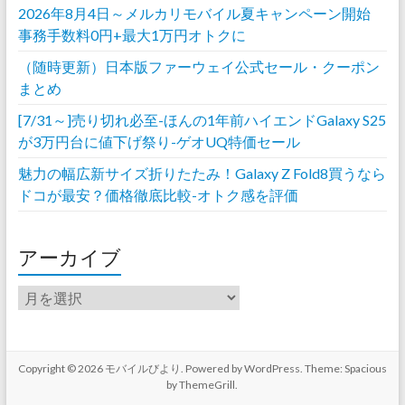
2026年8月4日～メルカリモバイル夏キャンペーン開始
事務手数料0円+最大1万円オトクに
（随時更新）日本版ファーウェイ公式セール・クーポン
まとめ
[7/31～]売り切れ必至-ほんの1年前ハイエンドGalaxy S25
が3万円台に値下げ祭り-ゲオUQ特価セール
魅力の幅広新サイズ折りたたみ！Galaxy Z Fold8買うなら
ドコが最安？価格徹底比較-オトク感を評価
アーカイブ
ア
ー
カ
イ
ブ
Copyright © 2026
モバイルびより
. Powered by
WordPress
. Theme: Spacious
by
ThemeGrill
.