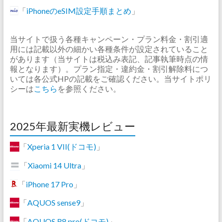
「
iPhoneのeSIM設定手順まとめ
」
当サイトで扱う各種キャンペーン・プラン料金・割引適
用には記載以外の細かい各種条件が設定されていること
があります（当サイトは税込み表記、記事執筆時点の情
報となります）。プラン指定・違約金・割引解除料につ
いては各公式HPの記載をご確認ください。当サイトポリ
シーは
こちら
を参照ください。
2025年最新実機レビュー
「
Xperia 1 VII(ドコモ)
」
「
Xiaomi 14 Ultra
」
「
iPhone 17 Pro
」
「
AQUOS sense9
」
「
AQUOS R8 pro(ドコモ)
」