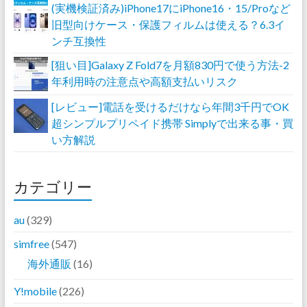
(実機検証済み)iPhone17にiPhone16・15/Proなど
旧型向けケース・保護フィルムは使える？6.3イ
ンチ互換性
[狙い目]Galaxy Z Fold7を月額830円で使う方法-2
年利用時の注意点や高額支払いリスク
[レビュー]電話を受けるだけなら年間3千円でOK
超シンプルプリペイド携帯 Simplyで出来る事・買
い方解説
カテゴリー
au
(329)
simfree
(547)
海外通販
(16)
Y!mobile
(226)