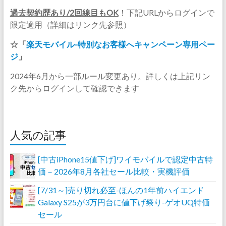
過去契約歴あり/2回線目もOK
！下記URLからログインで
限定適用（詳細はリンク先参照）
☆「
楽天モバイル-特別なお客様へキャンペーン専用ペー
ジ
」
2024年6月から一部ルール変更あり。詳しくは上記リン
ク先からログインして確認できます
人気の記事
[中古iPhone15値下げ]ワイモバイルで認定中古特
価－2026年8月各社セール比較・実機評価
[7/31～]売り切れ必至-ほんの1年前ハイエンド
Galaxy S25が3万円台に値下げ祭り-ゲオUQ特価
セール