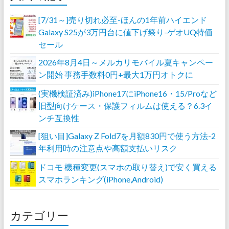
[7/31～]売り切れ必至-ほんの1年前ハイエンド
Galaxy S25が3万円台に値下げ祭り-ゲオUQ特価
セール
2026年8月4日～メルカリモバイル夏キャンペー
ン開始 事務手数料0円+最大1万円オトクに
(実機検証済み)iPhone17にiPhone16・15/Proなど
旧型向けケース・保護フィルムは使える？6.3イ
ンチ互換性
[狙い目]Galaxy Z Fold7を月額830円で使う方法-2
年利用時の注意点や高額支払いリスク
ドコモ 機種変更(スマホの取り替え)で安く買える
スマホランキング(iPhone,Android)
カテゴリー