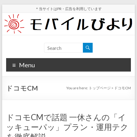
Skip
＊当サイトはPR・広告を利用しています
to
content
モ
スマ
ホ実
バ
機レ
Menu
イ
ビュ
ー・
ル
スマ
ドコモCM
You are here:
トップページ
>
ドコモCM
ホ値
び
下げ
よ
情報
が分
り
ドコモCMで話題 一休さんの「イ
かる
ッキューパッ」プラン・運用テク
サイ
ト
を徹底解説