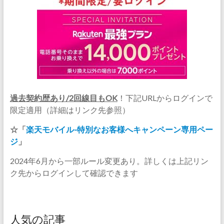
過去契約歴あり/2回線目もOK
！下記URLからログインで
限定適用（詳細はリンク先参照）
☆「
楽天モバイル-特別なお客様へキャンペーン専用ペー
ジ
」
2024年6月から一部ルール変更あり。詳しくは上記リン
ク先からログインして確認できます
人気の記事