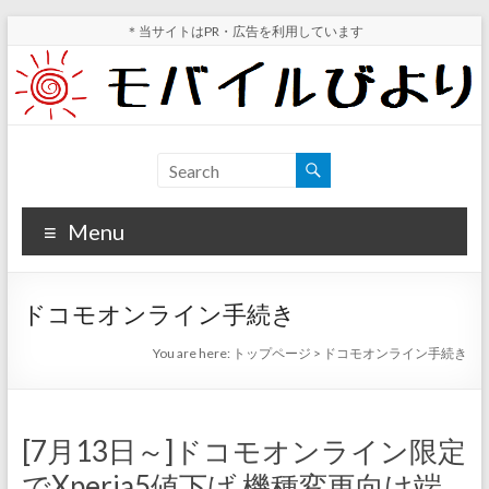
Skip
＊当サイトはPR・広告を利用しています
to
content
モ
スマ
ホ実
バ
機レ
Menu
イ
ビュ
ー・
ル
スマ
ドコモオンライン手続き
ホ値
び
下げ
You are here:
トップページ
>
ドコモオンライン手続き
よ
情報
が分
り
かる
[7月13日～]ドコモオンライン限定
サイ
でXperia5値下げ 機種変更向け端
ト