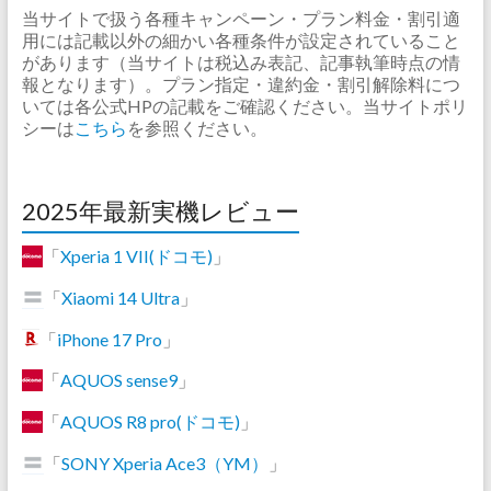
当サイトで扱う各種キャンペーン・プラン料金・割引適
用には記載以外の細かい各種条件が設定されていること
があります（当サイトは税込み表記、記事執筆時点の情
報となります）。プラン指定・違約金・割引解除料につ
いては各公式HPの記載をご確認ください。当サイトポリ
シーは
こちら
を参照ください。
2025年最新実機レビュー
「
Xperia 1 VII(ドコモ)
」
「
Xiaomi 14 Ultra
」
「
iPhone 17 Pro
」
「
AQUOS sense9
」
「
AQUOS R8 pro(ドコモ)
」
「
SONY Xperia Ace3（YM）
」