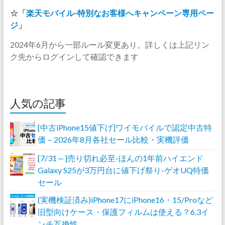
☆「
楽天モバイル-特別なお客様へキャンペーン専用ペー
ジ
」
2024年6月から一部ルール変更あり。詳しくは上記リン
ク先からログインして確認できます
人気の記事
[中古iPhone15値下げ]ワイモバイルで認定中古特
価－2026年8月各社セール比較・実機評価
[7/31～]売り切れ必至-ほんの1年前ハイエンド
Galaxy S25が3万円台に値下げ祭り-ゲオUQ特価
セール
(実機検証済み)iPhone17にiPhone16・15/Proなど
旧型向けケース・保護フィルムは使える？6.3イ
ンチ互換性