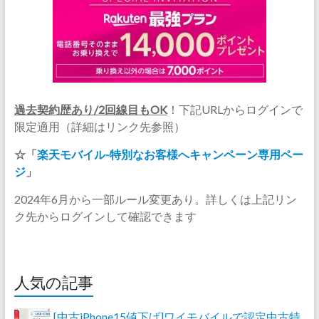
過去契約歴あり/2回線目もOK
！下記URLからログインで
限定適用（詳細はリンク先参照）
☆「
楽天モバイル-特別なお客様へキャンペーン専用ペー
ジ
」
2024年6月から一部ルール変更あり。詳しくは上記リン
ク先からログインして確認できます
人気の記事
[中古iPhone15値下げ]ワイモバイルで認定中古特