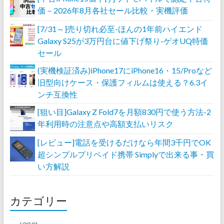
価－2026年8月各社セール比較・実機評価
[7/31～]売り切れ必至-ほんの1年前ハイエンド
Galaxy S25が3万円台に値下げ祭り-ゲオUQ特価
セール
(実機検証済み)iPhone17にiPhone16・15/Proなど
旧型向けケース・保護フィルムは使える？6.3イ
ンチ互換性
[狙い目]Galaxy Z Fold7を月額830円で使う方法-2
年利用時の注意点や高額支払いリスク
[レビュー]電話を受けるだけなら年間3千円でOK
超シンプルプリペイド携帯 Simplyで出来る事・買
い方解説
カテゴリー