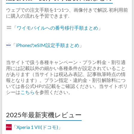
ウェブでの注文手順を1つ1つ、画像付きで解説. 初利用前
に購入の流れを予習できます.
「
ワイモバイルへの番号移行手順まとめ
」
「
iPhoneのeSIM設定手順まとめ
」
当サイトで扱う各種キャンペーン・プラン料金・割引適
用には記載以外の細かい各種条件が設定されていること
があります（当サイトは税込み表記、記事執筆時点の情
報となります）。プラン指定・違約金・割引解除料につ
いては各公式HPの記載をご確認ください。当サイトポリ
シーは
こちら
を参照ください。
2025年最新実機レビュー
「
Xperia 1 VII(ドコモ)
」