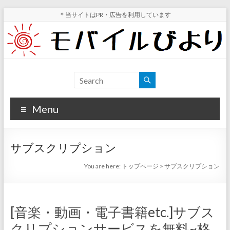
Skip
＊当サイトはPR・広告を利用しています
to
content
モ
スマ
ホ実
バ
機レ
Menu
イ
ビュ
ー・
ル
スマ
サブスクリプション
ホ値
び
下げ
You are here:
トップページ
>
サブスクリプション
よ
情報
が分
り
かる
[音楽・動画・電子書籍etc.]サブス
サイ
クリプションサービスを無料~格
ト