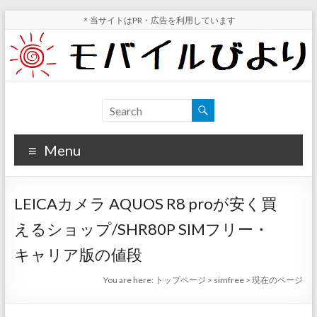
Skip
＊当サイトはPR・広告を利用しています
to
content
モ
スマ
ホ実
バ
機レ
Menu
イ
ビュ
ー・
ル
スマ
LEICAカメラ AQUOS R8 proが安く買
ホ値
び
下げ
えるショップ/SHR80P SIMフリー・
よ
情報
キャリア版の値段
が分
り
かる
You are here:
トップページ
>
simfree
>
現在のページ
サイ
ト