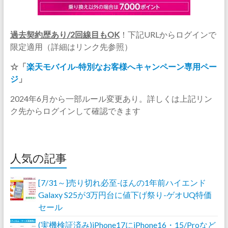
過去契約歴あり/2回線目もOK
！下記URLからログインで
限定適用（詳細はリンク先参照）
☆「
楽天モバイル-特別なお客様へキャンペーン専用ペー
ジ
」
2024年6月から一部ルール変更あり。詳しくは上記リン
ク先からログインして確認できます
人気の記事
[7/31～]売り切れ必至-ほんの1年前ハイエンド
Galaxy S25が3万円台に値下げ祭り-ゲオUQ特価
セール
(実機検証済み)iPhone17にiPhone16・15/Proなど