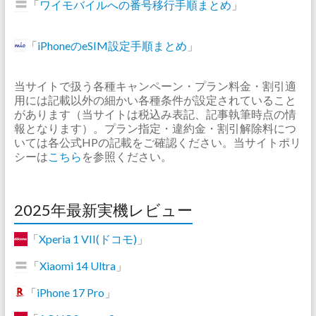
「
ワイモバイルへの番号移行手順まとめ
」
「
iPhoneのeSIM設定手順まとめ
」
当サイトで扱う各種キャンペーン・プラン料金・割引適
用には記載以外の細かい各種条件が設定されていること
があります（当サイトは税込み表記、記事執筆時点の情
報となります）。プラン指定・違約金・割引解除料につ
いては各公式HPの記載をご確認ください。当サイトポリ
シーは
こちら
を参照ください。
2025年最新実機レビュー
「
Xperia 1 VII(ドコモ)
」
「
Xiaomi 14 Ultra
」
「
iPhone 17 Pro
」