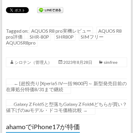
Tagged on:
AQUOS R8 pro実機レビュー
AQUOS R8
pro評価
SHR-80P
SHR80P
SIMフリー
AQUOSR8pro
シロテン（管理人）
2023年8月28日
simfree
←
[超投売り]Xperia5 IV一括9800円～ 新型発売目前の
在庫処分特価8/31まで継続
Galaxy Z Fold5と型落ちGalaxy Z Fold4どちらが買い？
値下げのauモデル・ドコモ価格比較
→
ahamoでiPhone17が特価