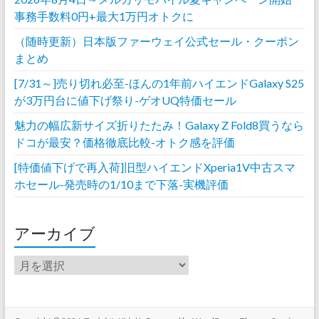
事務手数料0円+最大1万円オトクに
（随時更新）日本版ファーウェイ公式セール・クーポン
まとめ
[7/31～]売り切れ必至-ほんの1年前ハイエンドGalaxy S25
が3万円台に値下げ祭り-ゲオUQ特価セール
魅力の幅広新サイズ折りたたみ！Galaxy Z Fold8買うなら
ドコが最安？価格徹底比較-オトク感を評価
[特価値下げで再入荷]旧型ハイエンドXperia1V中古スマ
ホセール-発売時の1/10まで下落-実機評価
アーカイブ
ア
ー
カ
イ
ブ