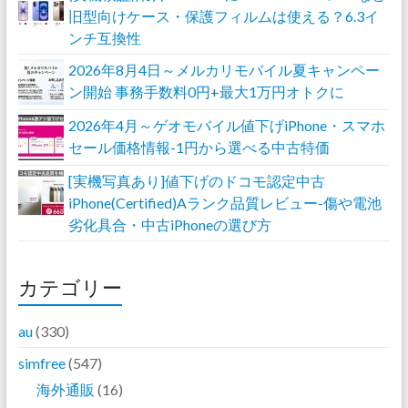
旧型向けケース・保護フィルムは使える？6.3イ
ンチ互換性
2026年8月4日～メルカリモバイル夏キャンペー
ン開始 事務手数料0円+最大1万円オトクに
2026年4月～ゲオモバイル値下げiPhone・スマホ
セール価格情報-1円から選べる中古特価
[実機写真あり]値下げのドコモ認定中古
iPhone(Certified)Aランク品質レビュー-傷や電池
劣化具合・中古iPhoneの選び方
カテゴリー
au
(330)
simfree
(547)
海外通販
(16)