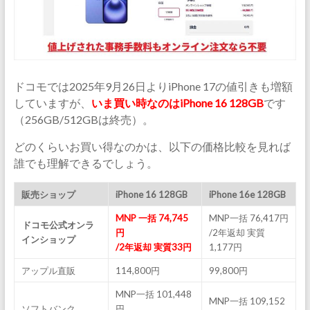
ドコモでは2025年9月26日よりiPhone 17の値引きも増額
していますが、
いま買い時なのはiPhone 16 128GB
です
（256GB/512GBは終売）。
どのくらいお買い得なのかは、以下の価格比較を見れば
誰でも理解できるでしょう。
販売ショップ
iPhone 16 128GB
iPhone 16e 128GB
MNP 一括 74,745
MNP一括 76,417円
ドコモ公式オンラ
円
/2年返却 実質
インショップ
/2年返却 実質33円
1,177円
アップル直販
114,800円
99,800円
MNP一括 101,448
MNP一括 109,152
ソフトバンク
円