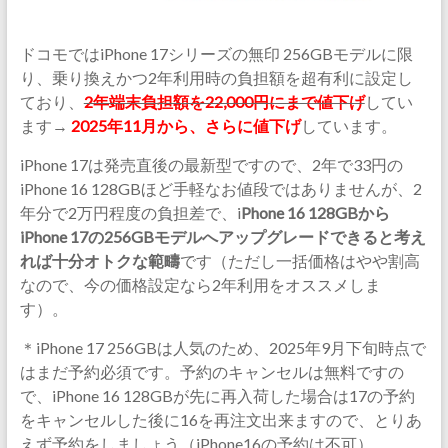
ドコモではiPhone 17シリーズの無印 256GBモデルに限
り、乗り換えかつ2年利用時の負担額を超有利に設定し
ており、
2年端末負担額を22,000円にまで値下げ
してい
ます→
2025年11月から、さらに値下げ
しています。
iPhone 17は発売直後の最新型ですので、2年で33円の
iPhone 16 128GBほど手軽なお値段ではありませんが、2
年分で2万円程度の負担差で、i
Phone 16 128GBから
iPhone 17の256GBモデルへアップグレードできると考え
れば十分オトクな範疇
です（ただし一括価格はやや割高
なので、今の価格設定なら2年利用をオススメしま
す）。
＊iPhone 17 256GBは人気のため、2025年9月下旬時点で
はまだ予約必須です。予約のキャンセルは無料ですの
で、iPhone 16 128GBが先に再入荷した場合は17の予約
をキャンセルした後に16を再注文出来ますので、とりあ
えず予約をしましょう（iPhone16の予約は不可）。