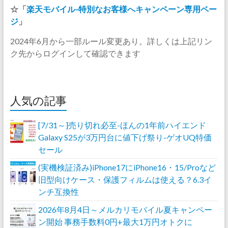
☆「
楽天モバイル-特別なお客様へキャンペーン専用ペー
ジ
」
2024年6月から一部ルール変更あり。詳しくは上記リン
ク先からログインして確認できます
人気の記事
[7/31～]売り切れ必至-ほんの1年前ハイエンド
Galaxy S25が3万円台に値下げ祭り-ゲオUQ特価
セール
(実機検証済み)iPhone17にiPhone16・15/Proなど
旧型向けケース・保護フィルムは使える？6.3イ
ンチ互換性
2026年8月4日～メルカリモバイル夏キャンペー
ン開始 事務手数料0円+最大1万円オトクに