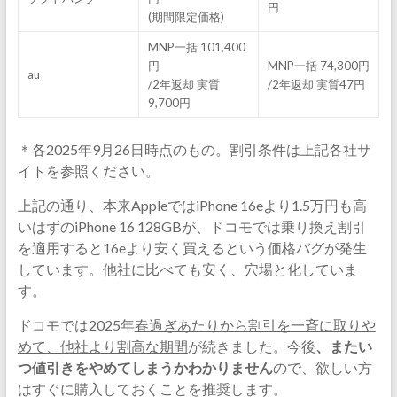
円
(期間限定価格)
MNP一括 101,400
円
MNP一括 74,300円
au
/2年返却 実質
/2年返却 実質47円
9,700円
＊各2025年9月26日時点のもの。割引条件は上記各社サ
イトを参照ください。
上記の通り、本来AppleではiPhone 16eより1.5万円も高
いはずのiPhone 16 128GBが、ドコモでは乗り換え割引
を適用すると16eより安く買えるという価格バグが発生
しています。他社に比べても安く、穴場と化していま
す。
ドコモでは2025年
春過ぎあたりから割引を一斉に取りや
めて、他社より割高な期間
が続きました。今後
、またい
つ値引きをやめてしまうかわかりません
ので、欲しい方
はすぐに購入しておくことを推奨します。