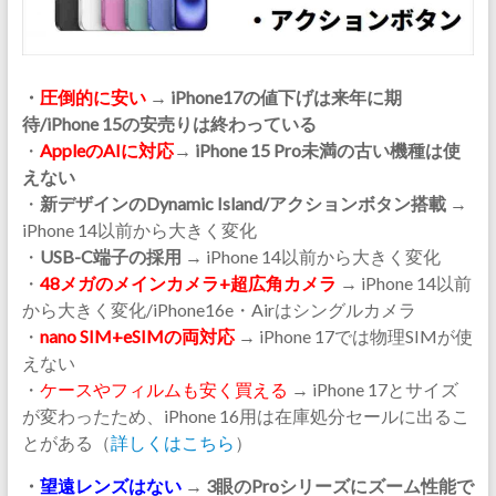
・
圧倒的に安い
→ iPhone17の値下げは来年に期
待/iPhone 15の安売りは終わっている
・
AppleのAIに対応
→ iPhone 15 Pro未満の古い機種は使
えない
・
新デザインのDynamic Island/アクションボタン搭載
→
iPhone 14以前から大きく変化
・
USB-C端子の採用
→ iPhone 14以前から大きく変化
・
48メガのメインカメラ+超広角カメラ
→ iPhone 14以前
から大きく変化/iPhone16e・Airはシングルカメラ
・
nano SIM+eSIMの両対応
→ iPhone 17では物理SIMが使
えない
・
ケースやフィルムも安く買える
→ iPhone 17とサイズ
が変わったため、iPhone 16用は在庫処分セールに出るこ
とがある（
詳しくはこちら
）
・
望遠レンズはない
→ 3眼のProシリーズにズーム性能で