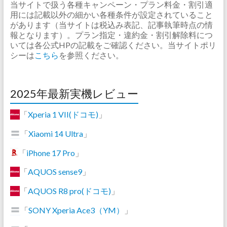
当サイトで扱う各種キャンペーン・プラン料金・割引適
用には記載以外の細かい各種条件が設定されていること
があります（当サイトは税込み表記、記事執筆時点の情
報となります）。プラン指定・違約金・割引解除料につ
いては各公式HPの記載をご確認ください。当サイトポリ
シーは
こちら
を参照ください。
2025年最新実機レビュー
「
Xperia 1 VII(ドコモ)
」
「
Xiaomi 14 Ultra
」
「
iPhone 17 Pro
」
「
AQUOS sense9
」
「
AQUOS R8 pro(ドコモ)
」
「
SONY Xperia Ace3（YM）
」