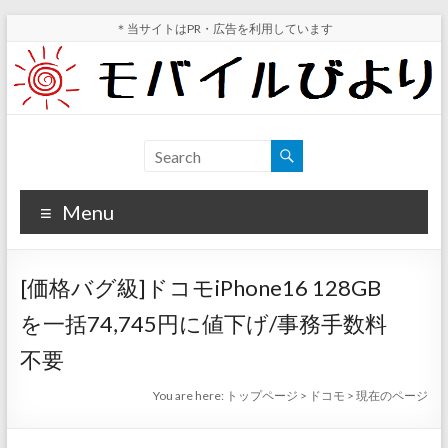
Skip
＊当サイトはPR・広告を利用しています
to
content
モ
スマ
ホ実
バ
機レ
Menu
イ
ビュ
ー・
ル
スマ
[価格バグ級]ドコモiPhone16 128GB
ホ値
び
下げ
を一括74,745円に値下げ/事務手数料
よ
情報
不要
が分
り
かる
You are here:
トップページ
>
ドコモ
>
現在のページ
サイ
ト