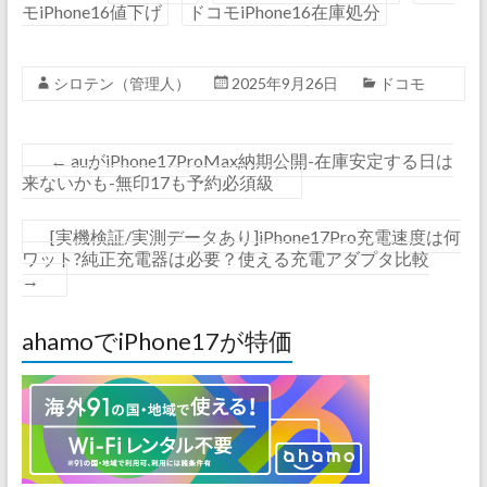
モiPhone16値下げ
ドコモiPhone16在庫処分
シロテン（管理人）
2025年9月26日
ドコモ
←
auがiPhone17ProMax納期公開-在庫安定する日は
来ないかも-無印17も予約必須級
[実機検証/実測データあり]iPhone17Pro充電速度は何
ワット?純正充電器は必要？使える充電アダプタ比較
→
ahamoでiPhone17が特価