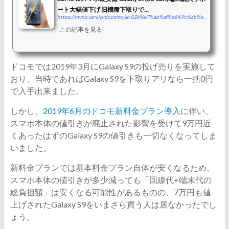
ート大幅値下げ 旧機種下取りで...
https://mvno.xsrv.jp/docomo/sc-02k%e7%ab%af%e6%9c%ab%e8%b3%bc%e5%85%a5%e3%82%b5%e3%83%9d%e3%83%bc%e3%83%88/
この記事を見る
ドコモでは2019年3月にGalaxy S9の投げ売りを実施して
おり、当時であればGalaxy S9を下取りアリなら一括0円
で入手出来ました。
しかし、
2019年6月のドコモ新料金プラン導入
に伴い、
スマホ本体の値引きが廃止された影響を受けて9万円近
くあったはずのGalaxy S9の値引きも一切なくなってしま
いました。
新料金プランでは基本料金プラン自体が安くなるため、
スマホ本体の値引きが多少減っても「回線代+端末代の
総負担額」は安くなる可能性があるものの、7万円も値
上げされたGalaxy S9をいまさら買う人は居なかったでし
ょう。