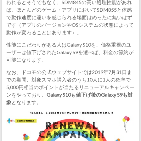
われるとそうでもなく、SDM845の高い処理性能があれ
ば、ほとんどのゲーム・アプリにおいてSDM855と体感
で動作速度に違いを感じられる場面はめったに無いはず
です（アプリのバージョンやOSシステムの状態によって
動作が変わることはあります）。
性能にこだわりがある人はGalaxy S10を、価格重視のユ
ーザーは値下げされたGalaxy S9を選べば、料金の節約が
可能になります。
なお、ドコモの公式ウェブサイトでは2019年7月31日ま
での期間、対象スマホ購入者のうち10人に1人の確率で
5,000円相当のポイントが当たるリニューアルキャンペー
ンをやっており、
Galaxy S10も値下げ後のGalaxy S9も対
象
となります。