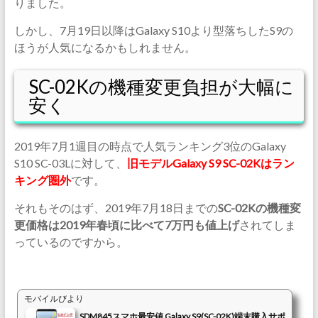
りました。
しかし、7月19日以降はGalaxy S10より型落ちしたS9の
ほうが人気になるかもしれません。
SC-02Kの機種変更負担が大幅に
安く
2019年7月1週目の時点で人気ランキング3位のGalaxy
S10 SC-03Lに対して、
旧モデルGalaxy S9 SC-02Kはラン
キング圏外
です。
それもそのはず、2019年7月18日までの
SC-02Kの機種変
更価格は2019年春頃に比べて7万円も値上げ
されてしま
っているのですから。
モバイルびより
SDM845スマホ最安値 Galaxy S9(SC-02K)端末購入サポ