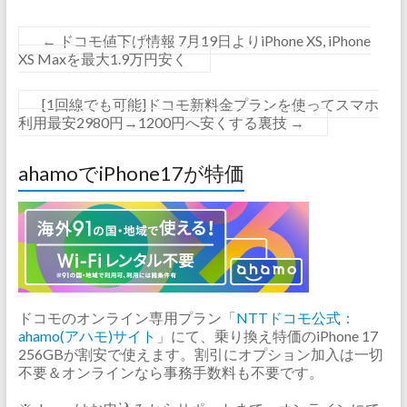
←
ドコモ値下げ情報 7月19日よりiPhone XS, iPhone
XS Maxを最大1.9万円安く
[1回線でも可能]ドコモ新料金プランを使ってスマホ
利用最安2980円→1200円へ安くする裏技
→
ahamoでiPhone17が特価
ドコモのオンライン専用プラン「
NTTドコモ公式：
ahamo(アハモ)サイト
」にて、乗り換え特価のiPhone 17
256GBが割安で使えます。割引にオプション加入は一切
不要＆オンラインなら事務手数料も不要です。