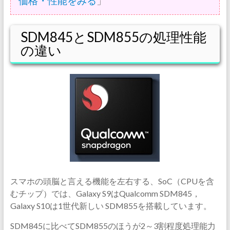
価格・性能をみる
」
SDM845とSDM855の処理性能
の違い
スマホの頭脳と言える機能を左右する、SoC（CPUを含
むチップ）では、Galaxy S9はQualcomm SDM845，
Galaxy S10は1世代新しい SDM855を搭載しています。
SDM845に比べてSDM855のほうが2～3割程度処理能力