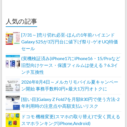
人気の記事
[7/31～]売り切れ必至-ほんの1年前ハイエンド
Galaxy S25が3万円台に値下げ祭り-ゲオUQ特価
セール
(実機検証済み)iPhone17にiPhone16・15/Proなど
旧型向けケース・保護フィルムは使える？6.3イ
ンチ互換性
2026年8月4日～メルカリモバイル夏キャンペー
ン開始 事務手数料0円+最大1万円オトクに
[狙い目]Galaxy Z Fold7を月額830円で使う方法-2
年利用時の注意点や高額支払いリスク
ドコモ 機種変更(スマホの取り替え)で安く買える
スマホランキング(iPhone,Android)