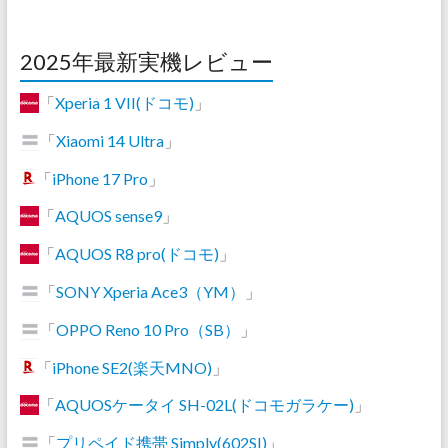
2025年最新実機レビュー
「
Xperia 1 VII(ドコモ)
」
「
Xiaomi 14 Ultra
」
「
iPhone 17 Pro
」
「
AQUOS sense9
」
「
AQUOS R8 pro(ドコモ)
」
「
SONY Xperia Ace3（YM）
」
「
OPPO Reno 10 Pro（SB）
」
「
iPhone SE2(楽天MNO)
」
「
AQUOSケータイ SH-02L(ドコモガラケー)
」
「
プリペイド携帯 Simply(602SI)
」