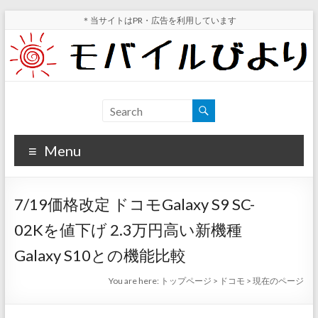
Skip
＊当サイトはPR・広告を利用しています
to
content
モ
スマ
ホ実
バ
機レ
Menu
イ
ビュ
ー・
ル
スマ
7/19価格改定 ドコモGalaxy S9 SC-
ホ値
び
下げ
02Kを値下げ 2.3万円高い新機種
よ
情報
Galaxy S10との機能比較
が分
り
かる
You are here:
トップページ
>
ドコモ
>
現在のページ
サイ
ト