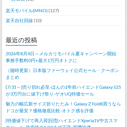
楽天モバイル(MNO)
(127)
楽天自社回線
(10)
最近の投稿
2026年8月4日～メルカリモバイル夏キャンペーン開始
事務手数料0円+最大1万円オトクに
（随時更新）日本版ファーウェイ公式セール・クーポン
まとめ
[7/31～]売り切れ必至-ほんの1年前ハイエンドGalaxy S25
が3万円台に値下げ祭り-ゲオUQ特価セール
魅力の幅広新サイズ折りたたみ！Galaxy Z Fold8買うなら
ドコが最安？価格徹底比較-オトク感を評価
[特価値下げで再入荷]旧型ハイエンドXperia1V中古スマ