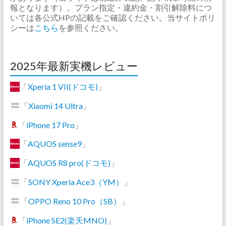
報となります）。プラン指定・違約金・割引解除料につ
いては各公式HPの記載をご確認ください。当サイトポリ
シーは
こちら
を参照ください。
2025年最新実機レビュー
「
Xperia 1 VII(ドコモ)
」
「
Xiaomi 14 Ultra
」
「
iPhone 17 Pro
」
「
AQUOS sense9
」
「
AQUOS R8 pro(ドコモ)
」
「
SONY Xperia Ace3（YM）
」
「
OPPO Reno 10 Pro（SB）
」
「
iPhone SE2(楽天MNO)
」