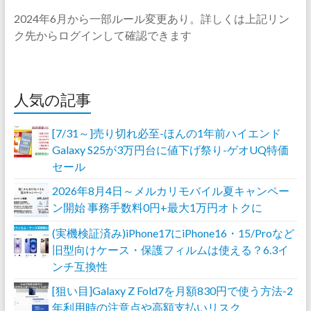
2024年6月から一部ルール変更あり。詳しくは上記リン
ク先からログインして確認できます
人気の記事
[7/31～]売り切れ必至-ほんの1年前ハイエンド
Galaxy S25が3万円台に値下げ祭り-ゲオUQ特価
セール
2026年8月4日～メルカリモバイル夏キャンペー
ン開始 事務手数料0円+最大1万円オトクに
(実機検証済み)iPhone17にiPhone16・15/Proなど
旧型向けケース・保護フィルムは使える？6.3イ
ンチ互換性
[狙い目]Galaxy Z Fold7を月額830円で使う方法-2
年利用時の注意点や高額支払いリスク