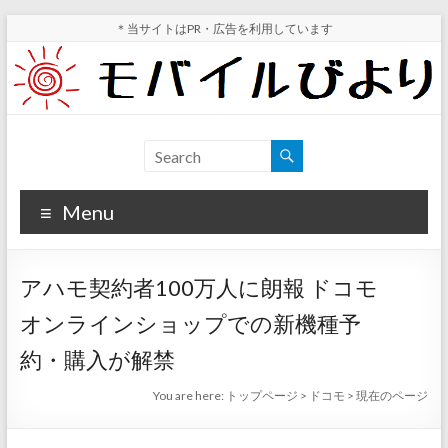
Skip
＊当サイトはPR・広告を利用しています
to
content
モ
スマ
ホ実
バ
機レ
Menu
イ
ビュ
ー・
ル
スマ
アハモ契約者100万人に朗報 ドコモ
ホ値
び
下げ
オンラインショップでの新機種予
よ
情報
約・購入が解禁
が分
り
かる
You are here:
トップページ
>
ドコモ
>
現在のページ
サイ
ト