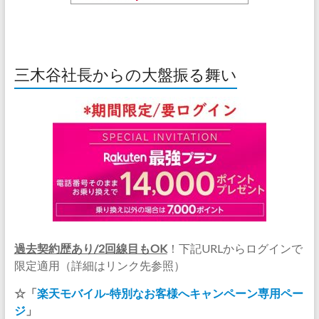
三木谷社長からの大盤振る舞い
過去契約歴あり/2回線目もOK
！下記URLからログインで
限定適用（詳細はリンク先参照）
☆「
楽天モバイル-特別なお客様へキャンペーン専用ペー
ジ
」