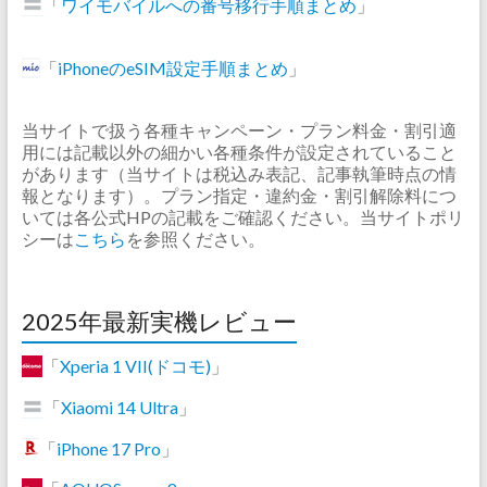
「
ワイモバイルへの番号移行手順まとめ
」
「
iPhoneのeSIM設定手順まとめ
」
当サイトで扱う各種キャンペーン・プラン料金・割引適
用には記載以外の細かい各種条件が設定されていること
があります（当サイトは税込み表記、記事執筆時点の情
報となります）。プラン指定・違約金・割引解除料につ
いては各公式HPの記載をご確認ください。当サイトポリ
シーは
こちら
を参照ください。
2025年最新実機レビュー
「
Xperia 1 VII(ドコモ)
」
「
Xiaomi 14 Ultra
」
「
iPhone 17 Pro
」