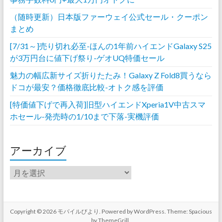
（随時更新）日本版ファーウェイ公式セール・クーポン
まとめ
[7/31～]売り切れ必至-ほんの1年前ハイエンドGalaxy S25
が3万円台に値下げ祭り-ゲオUQ特価セール
魅力の幅広新サイズ折りたたみ！Galaxy Z Fold8買うなら
ドコが最安？価格徹底比較-オトク感を評価
[特価値下げで再入荷]旧型ハイエンドXperia1V中古スマ
ホセール-発売時の1/10まで下落-実機評価
アーカイブ
ア
ー
カ
イ
ブ
Copyright © 2026
モバイルびより
. Powered by
WordPress
. Theme: Spacious
by
ThemeGrill
.