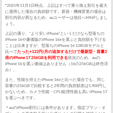
*2025年11月1日時点。上記はすべて乗り換え割引を最大
に適用した場合の負担額です。新規・機種変更の場合は
割引内容が異なるため、auユーザーは他社へMNPしまし
ょう。
上記の通り、”より安いiPhone”というだけなら型落ちの
iPhone 16や廉価版のiPhone 16eを選ぶと負担額を下げる
ことは出来ますが、型落ちのiPhone 16 128GBモデルと
比べて
たった+122円/月の追加するだけで最新型・容量2
倍のiPhone 17 256GBを利用できる
状況のため、auの
iPhone 16を選ぶ価値はありません（16の256GBは終売済
み）。
また、性能を抑えたiPhone 16eと比べた場合でも、同じ
容量の256GBで比較すると2年間の負担額差は5,900円し
かないため、カメラ性能・CPU処理性能も高いiPhone 17
を選ぶべきです。
＊auのiPhone割引には条件があります。指定プラン・オ