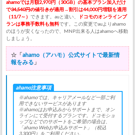
ahamoでは月額2,970円（30GB）の基本プラン加入だけ
で
34,540円の値引きが適用
→割引は44,000円増額を適用
（11/7～）
できます。auと違い、
ドコモのオンラインプ
ランは事務手数料も無料
です。この変更でauよりahamo
のほうが安くなったので、MNP出来る人はahamoへ移動
しましょう。
☆「
ahamo（アハモ）公式サイトで最新情
報をみる
」
ahamo注意事項
※ahamoでは、キャリアメールなど⼀部ご利
⽤できないサービスがあります
※ahamoはお申込みからサポートまで、オン
ラインにて受付するプランです。ドコモショ
ップなどでのサポートをご希望の場合は、
「ahamo Webお申込みサポート」（税込
3,300円）をご利⽤ください。