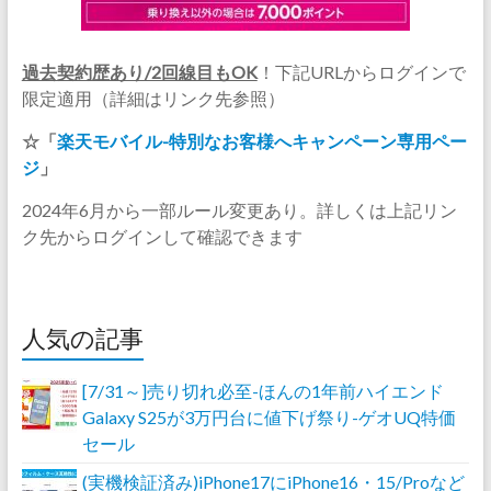
過去契約歴あり/2回線目もOK
！下記URLからログインで
限定適用（詳細はリンク先参照）
☆「
楽天モバイル-特別なお客様へキャンペーン専用ペー
ジ
」
2024年6月から一部ルール変更あり。詳しくは上記リン
ク先からログインして確認できます
人気の記事
[7/31～]売り切れ必至-ほんの1年前ハイエンド
Galaxy S25が3万円台に値下げ祭り-ゲオUQ特価
セール
(実機検証済み)iPhone17にiPhone16・15/Proなど