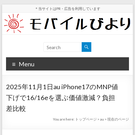
Skip
＊当サイトはPR・広告を利用しています
to
content
モ
スマ
ホ実
バ
機レ
Menu
イ
ビュ
ー・
ル
スマ
2025年11月1日au iPhone17のMNP値
ホ値
び
下げ
下げで16/16eを選ぶ価値激減？負担
よ
情報
差比較
が分
り
かる
You are here:
トップページ
>
au
>
現在のページ
サイ
ト