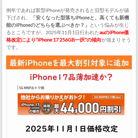
例年であれば新型iPhoneが発売されると旧型モデルが値
下げされ、
「安くなった型落ちiPhoneと、高くても新機
能のiPhoneのどちらを選ぶべきか？」
という悩みが生じ
るところですが、2025年11月1日行われた
auのiPhone価
格改定により”iPhone 17 256GB一択”の傾向
が強まりそう
です。