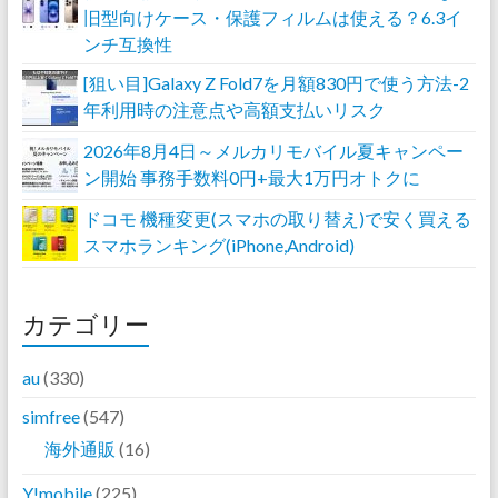
旧型向けケース・保護フィルムは使える？6.3イ
ンチ互換性
[狙い目]Galaxy Z Fold7を月額830円で使う方法-2
年利用時の注意点や高額支払いリスク
2026年8月4日～メルカリモバイル夏キャンペー
ン開始 事務手数料0円+最大1万円オトクに
ドコモ 機種変更(スマホの取り替え)で安く買える
スマホランキング(iPhone,Android)
カテゴリー
au
(330)
simfree
(547)
海外通販
(16)
Y!mobile
(225)