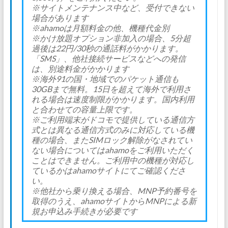
※サイトメンテナンス中など、受付できない
場合があります
※ahamoは月額料金の他、機種代⾦別
※かけ放題オプション非加入の場合、5分超
過後は22円/30秒の通話料がかかります。
「SMS」、他社接続サービスなどへの発信
は、別途料⾦がかかります
※海外91の国・地域でのパケット通信も
30GBまで無料。15⽇を超えて海外で利⽤さ
れる場合は速度制限がかかります。国内利⽤
と合わせての容量上限です。
※ご利⽤端末がドコモで提供している通信⽅
式とは異なる通信⽅式のみに対応している機
種の場合、またSIMロック解除がなされてい
ない場合についてはahamoをご利⽤いただく
ことはできません。ご利⽤中の機種が対応し
ているかはahamoサイトにてご確認くださ
い。
※他社から乗り換える場合、MNP予約番号を
取得のうえ、ahamoサイトからMNPによる新
規お申込み⼿続きが必要です